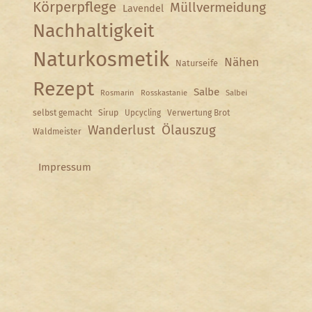
Körperpflege
Müllvermeidung
Lavendel
Nachhaltigkeit
Naturkosmetik
Nähen
Naturseife
Rezept
Salbe
Rosmarin
Rosskastanie
Salbei
selbst gemacht
Sirup
Upcycling
Verwertung Brot
Wanderlust
Ölauszug
Waldmeister
Impressum