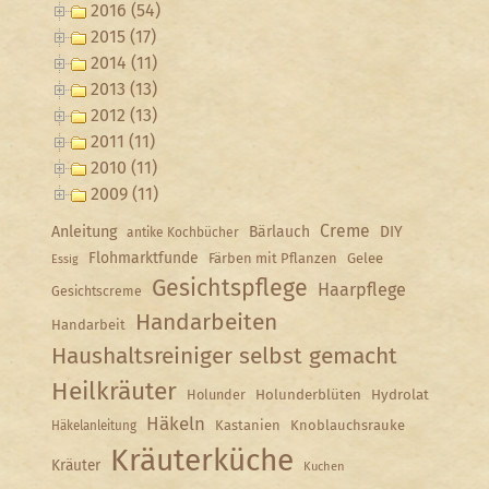
2016 (54)
2015 (17)
2014 (11)
2013 (13)
2012 (13)
2011 (11)
2010 (11)
2009 (11)
Creme
Anleitung
Bärlauch
DIY
antike Kochbücher
Flohmarktfunde
Färben mit Pflanzen
Gelee
Essig
Gesichtspflege
Haarpflege
Gesichtscreme
Handarbeiten
Handarbeit
Haushaltsreiniger selbst gemacht
Heilkräuter
Holunder
Holunderblüten
Hydrolat
Häkeln
Kastanien
Knoblauchsrauke
Häkelanleitung
Kräuterküche
Kräuter
Kuchen