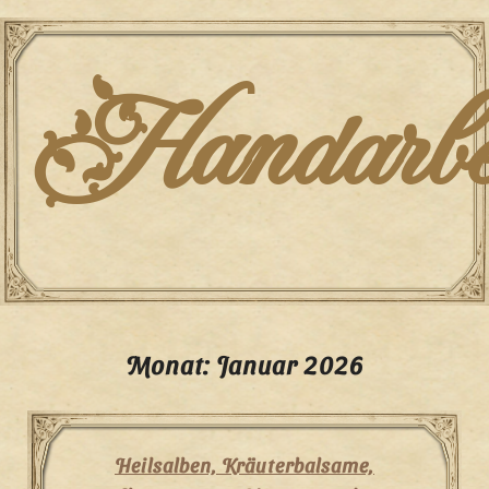
Skip
to
content
Handarbei
Monat:
Januar 2026
Heilsalben, Kräuterbalsame,