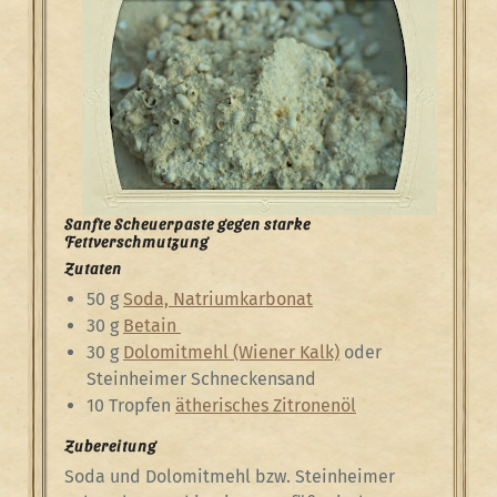
Sanfte Scheuerpaste gegen starke
Fettverschmutzung
Zutaten
50 g
Soda, Natriumkarbonat
30 g
Betain
30 g
Dolomitmehl (Wiener Kalk)
oder
Steinheimer Schneckensand
10 Tropfen
ätherisches Zitronenöl
Zubereitung
Soda und Dolomitmehl bzw. Steinheimer