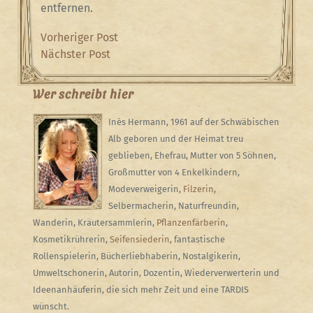
entfernen.
Beitragsnavigation
Previous
Vorheriger Post
Post
Next
Nächster Post
Post
Wer schreibt hier
Inés Hermann, 1961 auf der Schwäbischen
Alb geboren und der Heimat treu
geblieben, Ehefrau, Mutter von 5 Söhnen,
Großmutter von 4 Enkelkindern,
Modeverweigerin,
Filzerin
,
Selbermacherin, Naturfreundin,
Wanderin, Kräutersammlerin,
Pflanzenfärberin
,
Kosmetikrührerin,
Seifensiederin
, fantastische
Rollenspielerin, Bücherliebhaberin, Nostalgikerin,
Umweltschonerin, Autorin, Dozentin, Wiederverwerterin und
Ideenanhäuferin, die sich mehr Zeit und eine TARDIS
wünscht.