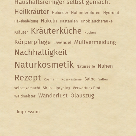
Haushaltsreiniger selbst gemacht
Heilkräuter
Holunder
Holunderblüten
Hydrolat
Häkeln
Kastanien
Knoblauchsrauke
Häkelanleitung
Kräuterküche
Kräuter
Kuchen
Körperpflege
Müllvermeidung
Lavendel
Nachhaltigkeit
Naturkosmetik
Nähen
Naturseife
Rezept
Salbe
Rosmarin
Rosskastanie
Salbei
selbst gemacht
Sirup
Upcycling
Verwertung Brot
Wanderlust
Ölauszug
Waldmeister
Impressum