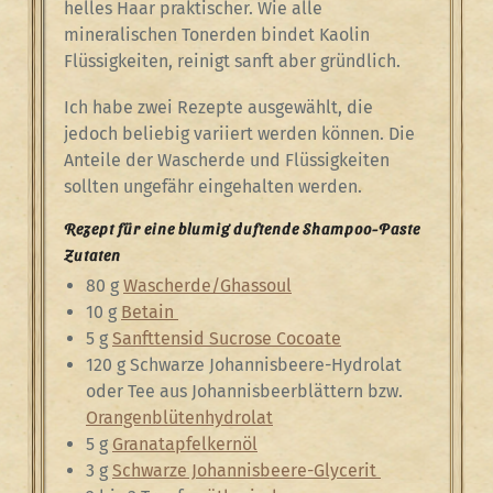
helles Haar praktischer. Wie alle
mineralischen Tonerden bindet Kaolin
Flüssigkeiten, reinigt sanft aber gründlich.
Ich habe zwei Rezepte ausgewählt, die
jedoch beliebig variiert werden können. Die
Anteile der Wascherde und Flüssigkeiten
sollten ungefähr eingehalten werden.
Rezept für eine blumig duftende Shampoo-Paste
Zutaten
80 g
Wascherde/Ghassoul
10 g
Betain
5 g
Sanfttensid Sucrose Cocoate
120 g Schwarze Johannisbeere-Hydrolat
oder Tee aus Johannisbeerblättern bzw.
Orangenblütenhydrolat
5 g
Granatapfelkernöl
3 g
Schwarze Johannisbeere-Glycerit