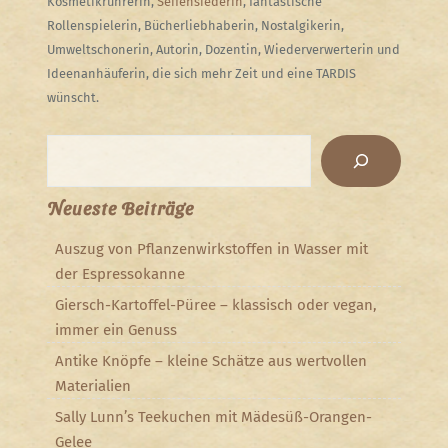
Kosmetikrührerin,
Seifensiederin
, fantastische
Rollenspielerin, Bücherliebhaberin, Nostalgikerin,
Umweltschonerin, Autorin, Dozentin, Wiederverwerterin und
Ideenanhäuferin, die sich mehr Zeit und eine TARDIS
wünscht.
Suchen
Neueste Beiträge
Auszug von Pflanzenwirkstoffen in Wasser mit
der Espressokanne
Giersch-Kartoffel-Püree – klassisch oder vegan,
immer ein Genuss
Antike Knöpfe – kleine Schätze aus wertvollen
Materialien
Sally Lunn’s Teekuchen mit Mädesüß-Orangen-
Gelee