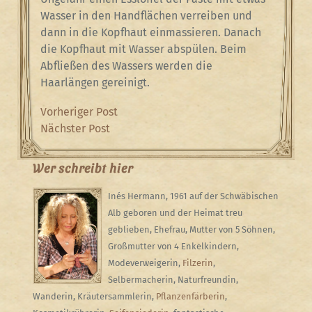
Wasser in den Handflächen verreiben und
dann in die Kopfhaut einmassieren. Danach
die Kopfhaut mit Wasser abspülen. Beim
Abfließen des Wassers werden die
Haarlängen gereinigt.
Beitragsnavigation
Previous
Vorheriger Post
Post
Next
Nächster Post
Post
Wer schreibt hier
Inés Hermann, 1961 auf der Schwäbischen
Alb geboren und der Heimat treu
geblieben, Ehefrau, Mutter von 5 Söhnen,
Großmutter von 4 Enkelkindern,
Modeverweigerin,
Filzerin
,
Selbermacherin, Naturfreundin,
Wanderin, Kräutersammlerin,
Pflanzenfärberin
,