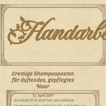
Skip
to
content
Handarbei
Cremige Shampoopasten
für duftendes, gepflegtes
Haar
12. April 2019
Grundsätzlich sind bei uns zuhause
Shampooseifen sehr beliebt. Ich hatte vor