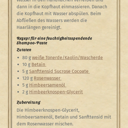
dann in die Kopfhaut einmassieren. Danach
die Kopfhaut mit Wasser abspülen. Beim
Abfließen des Wassers werden die
Haarlängen gereinigt.
Rezept für eine feuchtigkeitsspendende
Shampoo-Paste
Zutaten
80 g
weiße Tonerde/Kaolin/Wascherde
10 g
Betain
5 g
Sanfttensid Sucrose Cocoate
120 g
Rosenwasser
5 g
Himbeersamenöl
2 g
Himbeerknospen-Glycerit
Zubereitung
Die Himbeerknospen-Glycerit,
Himbeersamenöl, Betain und Sanfttensid mit
dem Rosenwasser mischen.