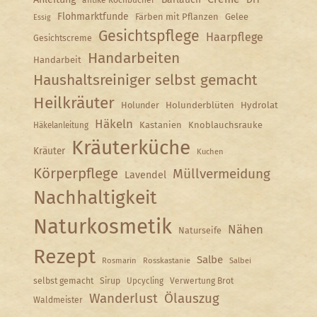
antike Kochbücher
Flohmarktfunde
Färben mit Pflanzen
Gelee
Essig
Gesichtspflege
Haarpflege
Gesichtscreme
Handarbeiten
Handarbeit
Haushaltsreiniger selbst gemacht
Heilkräuter
Holunder
Holunderblüten
Hydrolat
Häkeln
Kastanien
Knoblauchsrauke
Häkelanleitung
Kräuterküche
Kräuter
Kuchen
Körperpflege
Müllvermeidung
Lavendel
Nachhaltigkeit
Naturkosmetik
Nähen
Naturseife
Rezept
Salbe
Rosmarin
Rosskastanie
Salbei
selbst gemacht
Sirup
Upcycling
Verwertung Brot
Wanderlust
Ölauszug
Waldmeister