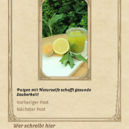
Putzen mit Naturseife schafft gesunde
Sauberkeit!
Beitragsnavigation
Previous
Vorheriger Post
Post
Next
Nächster Post
Post
Wer schreibt hier