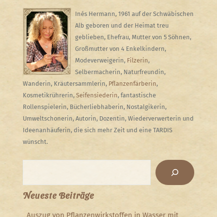
Inés Hermann, 1961 auf der Schwäbischen
Alb geboren und der Heimat treu
geblieben, Ehefrau, Mutter von 5 Söhnen,
Großmutter von 4 Enkelkindern,
Modeverweigerin,
Filzerin
,
Selbermacherin, Naturfreundin,
Wanderin, Kräutersammlerin,
Pflanzenfärberin
,
Kosmetikrührerin,
Seifensiederin
, fantastische
Rollenspielerin, Bücherliebhaberin, Nostalgikerin,
Umweltschonerin, Autorin, Dozentin, Wiederverwerterin und
Ideenanhäuferin, die sich mehr Zeit und eine TARDIS
wünscht.
Suchen
Neueste Beiträge
Auszug von Pflanzenwirkstoffen in Wasser mit