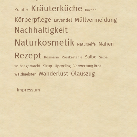
Kräuterküche
Kräuter
Kuchen
Körperpflege
Müllvermeidung
Lavendel
Nachhaltigkeit
Naturkosmetik
Nähen
Naturseife
Rezept
Salbe
Rosmarin
Rosskastanie
Salbei
selbst gemacht
Sirup
Upcycling
Verwertung Brot
Wanderlust
Ölauszug
Waldmeister
Impressum