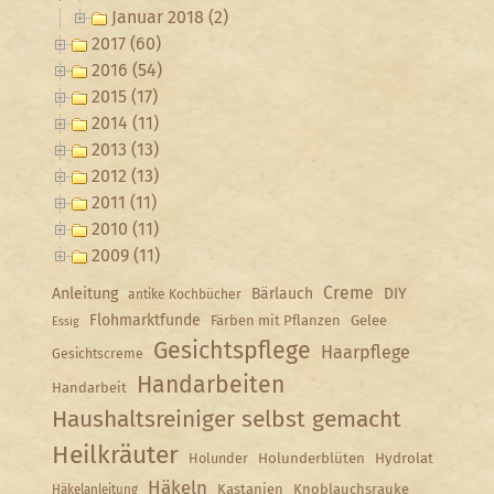
Januar 2018 (2)
2017 (60)
2016 (54)
2015 (17)
2014 (11)
2013 (13)
2012 (13)
2011 (11)
2010 (11)
2009 (11)
Creme
Anleitung
Bärlauch
DIY
antike Kochbücher
Flohmarktfunde
Färben mit Pflanzen
Gelee
Essig
Gesichtspflege
Haarpflege
Gesichtscreme
Handarbeiten
Handarbeit
Haushaltsreiniger selbst gemacht
Heilkräuter
Holunder
Holunderblüten
Hydrolat
Häkeln
Kastanien
Knoblauchsrauke
Häkelanleitung