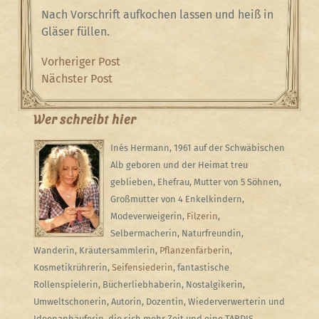
Nach Vorschrift aufkochen lassen und heiß in
Gläser füllen.
Beitragsnavigation
Previous
Vorheriger Post
Post
Next
Nächster Post
Post
Wer schreibt hier
Inés Hermann, 1961 auf der Schwäbischen
Alb geboren und der Heimat treu
geblieben, Ehefrau, Mutter von 5 Söhnen,
Großmutter von 4 Enkelkindern,
Modeverweigerin,
Filzerin
,
Selbermacherin, Naturfreundin,
Wanderin, Kräutersammlerin,
Pflanzenfärberin
,
Kosmetikrührerin,
Seifensiederin
, fantastische
Rollenspielerin, Bücherliebhaberin, Nostalgikerin,
Umweltschonerin, Autorin, Dozentin, Wiederverwerterin und
Ideenanhäuferin, die sich mehr Zeit und eine TARDIS