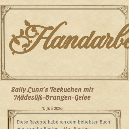
Skip
to
content
Handarbei
Sally Lunn’s Teekuchen mit
Mädesüß-Orangen-Gelee
1. Juli 2026
Diese Rezepte habe ich dem beliebten Buch
von Isabella Beeton,
„Mrs. Beeton’s