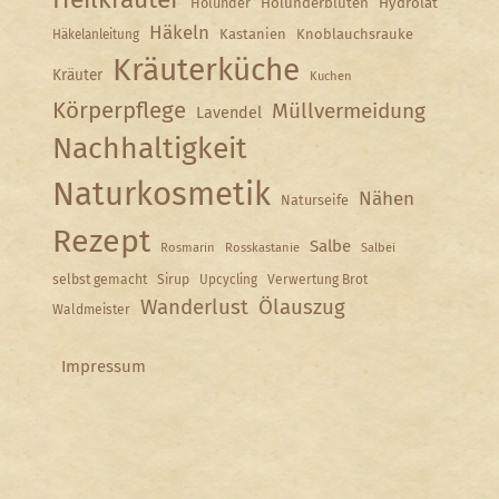
Holunder
Holunderblüten
Hydrolat
Häkeln
Kastanien
Knoblauchsrauke
Häkelanleitung
Kräuterküche
Kräuter
Kuchen
Körperpflege
Müllvermeidung
Lavendel
Nachhaltigkeit
Naturkosmetik
Nähen
Naturseife
Rezept
Salbe
Rosmarin
Rosskastanie
Salbei
selbst gemacht
Sirup
Upcycling
Verwertung Brot
Wanderlust
Ölauszug
Waldmeister
Impressum