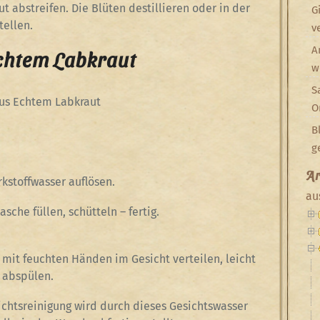
t abstreifen. Die Blüten destillieren oder in der
G
tellen.
v
A
chtem Labkraut
w
S
us Echtem Labkraut
O
B
g
Ar
kstoffwasser auflösen.
au
sche füllen, schütteln – fertig.
 mit feuchten Händen im Gesicht verteilen, leicht
h abspülen.
chtsreinigung wird durch dieses Gesichtswasser