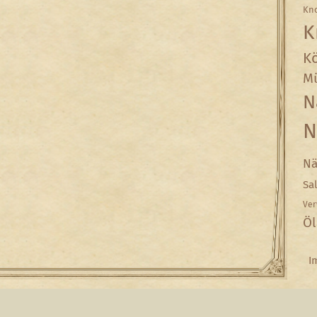
Kn
K
Kö
Mü
N
N
Nä
Sa
Ver
Öl
I