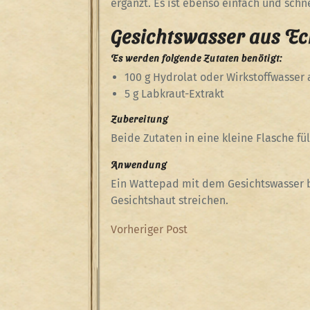
ergänzt. Es ist ebenso einfach und schne
Gesichtswasser aus E
Es werden folgende Zutaten benötigt:
100 g Hydrolat oder Wirkstoffwasser
5 g Labkraut-Extrakt
Zubereitung
Beide Zutaten in eine kleine Flasche fül
Anwendung
Ein Wattepad mit dem Gesichtswasser b
Gesichtshaut streichen.
Beitragsnavigation
Previous
Vorheriger Post
Post