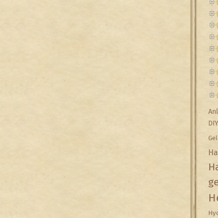
Anl
DI
Gel
Ha
Ha
g
H
Hyd