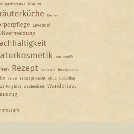
Kräuter
oblauchsrauke
räuterküche
Kuchen
rperpflege
Lavendel
llvermeidung
achhaltigkeit
aturkosmetik
Naturseife
Rezept
hen
Rosmarin
Rosskastanie
lbe
selbst gemacht
Sirup
Upcycling
Salbei
Wanderlust
wertung Brot
Waldmeister
auszug
mpressum