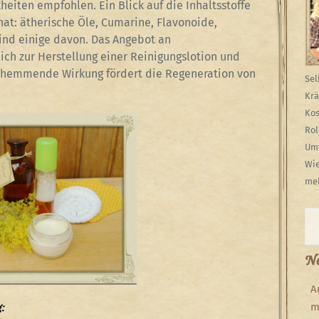
eiten empfohlen. Ein Blick auf die Inhaltsstoffe
 hat: ätherische Öle, Cumarine, Flavonoide,
sind einige davon. Das Angebot an
ch zur Herstellung einer Reinigungslotion und
gshemmende Wirkung fördert die Regeneration von
Sel
Krä
Kos
Rol
Umw
Wie
meh
Su
Ne
A
m
g: