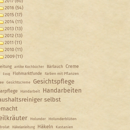
2017 (60)
2016 (54)
2015 (17)
2014 (11)
2013 (13)
2012 (13)
2011 (11)
2010 (11)
2009 (11)
Creme
eitung
Bärlauch
antike Kochbücher
Y
Flohmarktfunde
Färben mit Pflanzen
Essig
Gesichtspflege
ee
Gesichtscreme
Handarbeiten
arpflege
Handarbeit
ushaltsreiniger selbst
emacht
eilkräuter
Holunder
Holunderblüten
Häkeln
rolat
Kastanien
Häkelanleitung