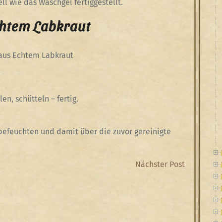
ll wie das Waschgel fertiggestellt.
chtem Labkraut
 aus Echtem Labkraut
len, schütteln – fertig.
efeuchten und damit über die zuvor gereinigte
Next
Nächster Post
Post