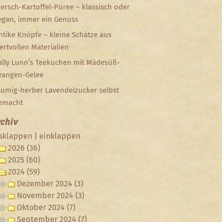
iersch-Kartoffel-Püree – klassisch oder
egan, immer ein Genuss
ntike Knöpfe – kleine Schätze aus
ertvollen Materialien
ally Lunn’s Teekuchen mit Mädesüß-
rangen-Gelee
lumig-herber Lavendelzucker selbst
emacht
chiv
sklappen
|
einklappen
2026 (36)
2025 (60)
2024 (59)
Dezember 2024 (3)
November 2024 (3)
Oktober 2024 (7)
September 2024 (7)