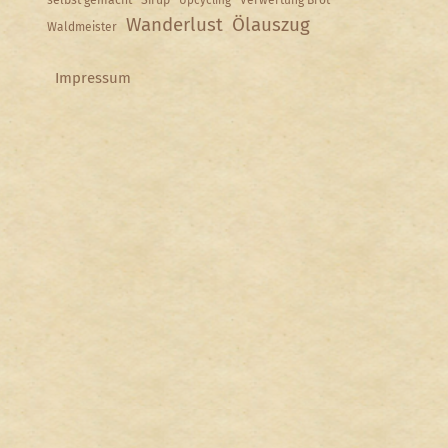
selbst gemacht
Sirup
Upcycling
Verwertung Brot
Wanderlust
Ölauszug
Waldmeister
Impressum