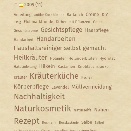
2009 (11)
Creme
Anleitung
Bärlauch
DIY
antike Kochbücher
Flohmarktfunde
Färben mit Pflanzen
Gelee
Essig
Gesichtspflege
Haarpflege
Gesichtscreme
Handarbeiten
Handarbeit
Haushaltsreiniger selbst gemacht
Heilkräuter
Holunder
Holunderblüten
Hydrolat
Häkeln
Kastanien
Knoblauchsrauke
Häkelanleitung
Kräuterküche
Kräuter
Kuchen
Körperpflege
Müllvermeidung
Lavendel
Nachhaltigkeit
Naturkosmetik
Nähen
Naturseife
Rezept
Salbe
Rosmarin
Rosskastanie
Salbei