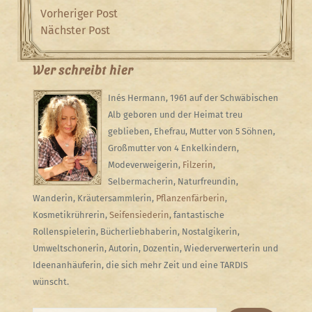
Beitragsnavigation
Previous
Vorheriger Post
Post
Next
Nächster Post
Post
Wer schreibt hier
Inés Hermann, 1961 auf der Schwäbischen
Alb geboren und der Heimat treu
geblieben, Ehefrau, Mutter von 5 Söhnen,
Großmutter von 4 Enkelkindern,
Modeverweigerin,
Filzerin
,
Selbermacherin, Naturfreundin,
Wanderin, Kräutersammlerin,
Pflanzenfärberin
,
Kosmetikrührerin,
Seifensiederin
, fantastische
Rollenspielerin, Bücherliebhaberin, Nostalgikerin,
Umweltschonerin, Autorin, Dozentin, Wiederverwerterin und
Ideenanhäuferin, die sich mehr Zeit und eine TARDIS
wünscht.