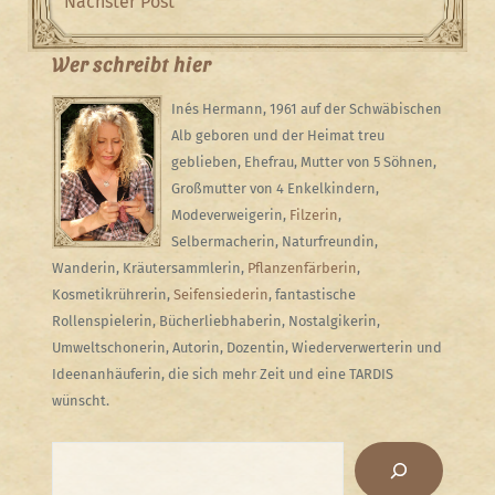
Post
Next
Nächster Post
Post
Wer schreibt hier
Inés Hermann, 1961 auf der Schwäbischen
Alb geboren und der Heimat treu
geblieben, Ehefrau, Mutter von 5 Söhnen,
Großmutter von 4 Enkelkindern,
Modeverweigerin,
Filzerin
,
Selbermacherin, Naturfreundin,
Wanderin, Kräutersammlerin,
Pflanzenfärberin
,
Kosmetikrührerin,
Seifensiederin
, fantastische
Rollenspielerin, Bücherliebhaberin, Nostalgikerin,
Umweltschonerin, Autorin, Dozentin, Wiederverwerterin und
Ideenanhäuferin, die sich mehr Zeit und eine TARDIS
wünscht.
Suchen