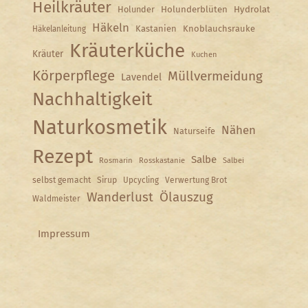
Heilkräuter
Holunder
Holunderblüten
Hydrolat
Häkeln
Kastanien
Knoblauchsrauke
Häkelanleitung
Kräuterküche
Kräuter
Kuchen
Körperpflege
Müllvermeidung
Lavendel
Nachhaltigkeit
Naturkosmetik
Nähen
Naturseife
Rezept
Salbe
Rosmarin
Rosskastanie
Salbei
selbst gemacht
Sirup
Upcycling
Verwertung Brot
Wanderlust
Ölauszug
Waldmeister
Impressum