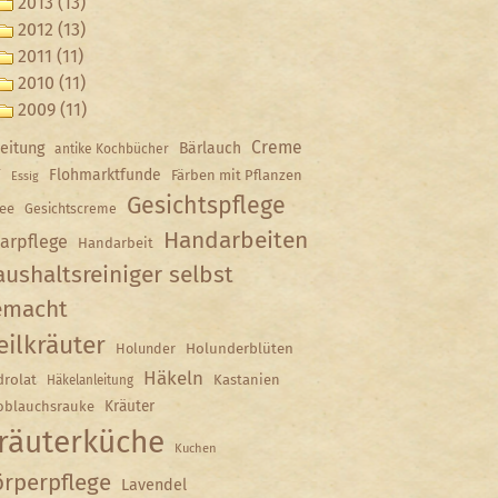
2013 (13)
2012 (13)
2011 (11)
2010 (11)
2009 (11)
Creme
eitung
Bärlauch
antike Kochbücher
Y
Flohmarktfunde
Färben mit Pflanzen
Essig
Gesichtspflege
ee
Gesichtscreme
Handarbeiten
arpflege
Handarbeit
ushaltsreiniger selbst
emacht
eilkräuter
Holunder
Holunderblüten
Häkeln
rolat
Kastanien
Häkelanleitung
Kräuter
oblauchsrauke
räuterküche
Kuchen
rperpflege
Lavendel