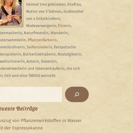
Heimat treu geblieben, Ehefrau,
Mutter von 5 Söhnen, Großmutter
von 4 Enkelkindern,
Modeverweigerin,
Filzerin
,
bermacherin, Naturfreundin, Wanderin,
utersammlerin,
Pflanzenfärberin
,
metikrührerin,
Seifensiederin
, fantastische
lenspielerin, Bücherliebhaberin, Nostalgikerin,
eltschonerin, Autorin, Dozentin,
derverwerterin und Ideenanhäuferin, die sich
r Zeit und eine TARDIS wünscht.
chen
ueste Beiträge
uszug von Pflanzenwirkstoffen in Wasser
it der Espressokanne