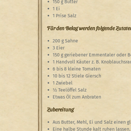
150 g Butter
1 Ei
1 Prise Salz
Für den Belag werden folgende Zutaten
200 g Sahne
3 Eier
150 g geriebener Emmentaler oder B
1 Handvoll Käuter z. B. Knoblauchsr
6 bis 8 kleine Tomaten
10 bis 12 Stiele Giersch
1 Zwiebel
½ Teelöffel Salz
Etwas Öl zum Anbraten
Zubereitung
Aus Butter, Mehl, Ei und Salz einen g
Eine halbe Stunde kalt ruhen lassen.