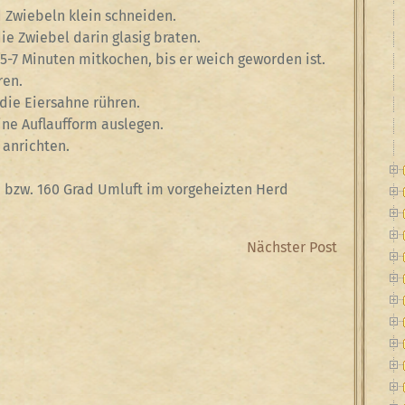
d Zwiebeln klein schneiden.
ie Zwiebel darin glasig braten.
5-7 Minuten mitkochen, bis er weich geworden ist.
ren.
die Eiersahne rühren.
ine Auflaufform auslegen.
 anrichten.
d bzw. 160 Grad Umluft im vorgeheizten Herd
Next
Nächster Post
Post