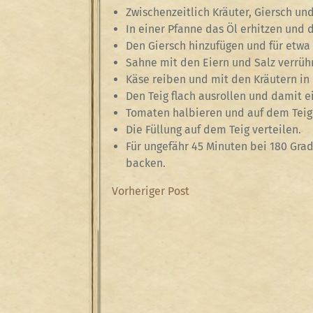
Zwischenzeitlich Kräuter, Giersch un
In einer Pfanne das Öl erhitzen und d
Den Giersch hinzufügen und für etwa 
Sahne mit den Eiern und Salz verrüh
Käse reiben und mit den Kräutern in 
Den Teig flach ausrollen und damit e
Tomaten halbieren und auf dem Teig
Die Füllung auf dem Teig verteilen.
Für ungefähr 45 Minuten bei 180 Gra
backen.
Beitragsnavigation
Previous
Vorheriger Post
Post