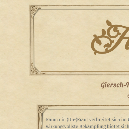
Skip
to
content
Han
Giersch-
6
Kaum ein (Un-)Kraut verbreitet sich im
wirkungsvollste Bekämpfung bietet sic