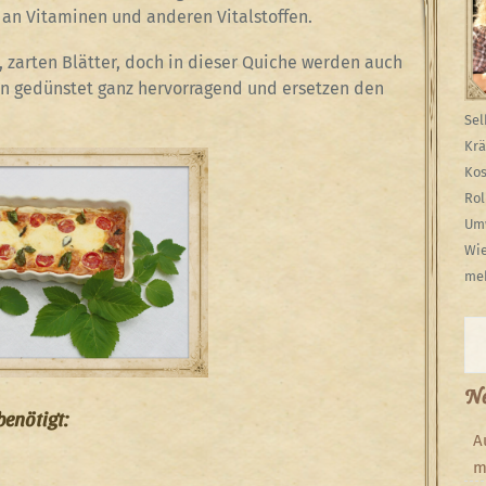
h an Vitaminen und anderen Vitalstoffen.
 zarten Blätter, doch in dieser Quiche werden auch
en gedünstet ganz hervorragend und ersetzen den
Sel
Krä
Kos
Rol
Umw
Wie
meh
Su
Ne
benötigt:
A
m