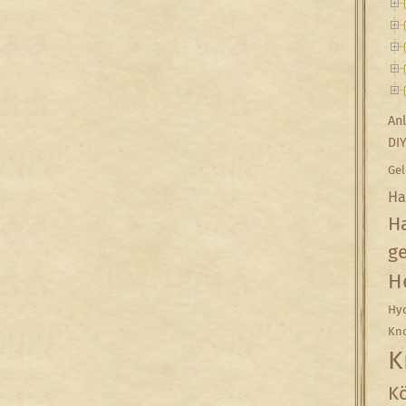
Anl
DI
Gel
Ha
Ha
g
H
Hyd
Kn
K
Kö