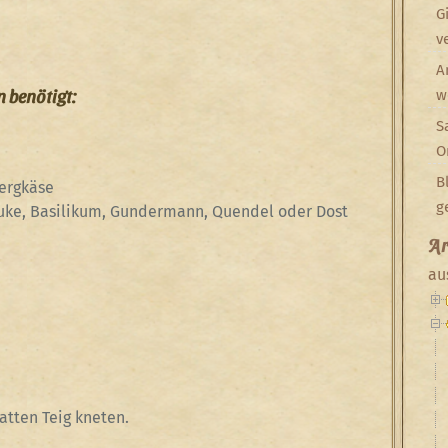
G
v
A
 benötigt:
w
S
O
B
ergkäse
g
auke, Basilikum, Gundermann, Quendel oder Dost
Ar
au
latten Teig kneten.