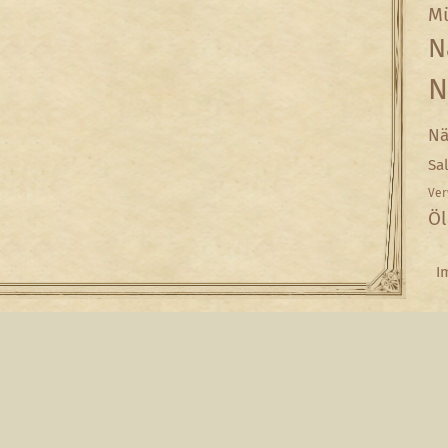
Mü
N
N
Nä
Sa
Ver
Öl
I