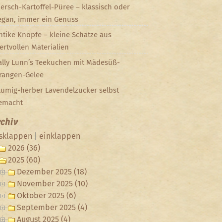
iersch-Kartoffel-Püree – klassisch oder
egan, immer ein Genuss
ntike Knöpfe – kleine Schätze aus
ertvollen Materialien
ally Lunn’s Teekuchen mit Mädesüß-
rangen-Gelee
lumig-herber Lavendelzucker selbst
emacht
chiv
sklappen
|
einklappen
2026 (36)
2025 (60)
Dezember 2025 (18)
November 2025 (10)
Oktober 2025 (6)
September 2025 (4)
August 2025 (4)