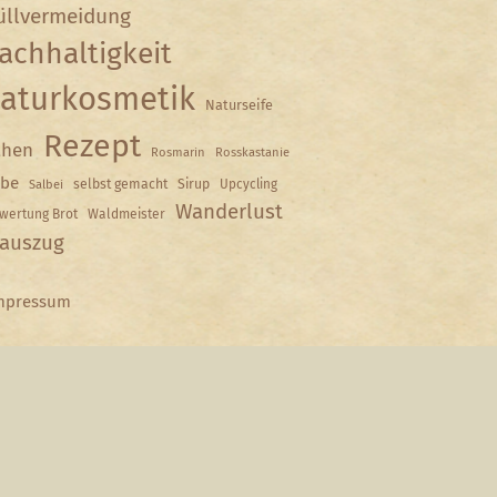
llvermeidung
achhaltigkeit
aturkosmetik
Naturseife
Rezept
hen
Rosmarin
Rosskastanie
lbe
selbst gemacht
Sirup
Upcycling
Salbei
Wanderlust
wertung Brot
Waldmeister
auszug
mpressum