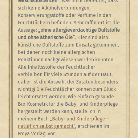
Waschsubstanzen“
, was nicht bedeutet, dass
sich keine Alkoholverbindungen,
Konservierungsstoffe oder Parfüme in den
Feuchttüchern befinden. Sehr raffiniert ist die
Aussage:
„ohne allergieverdächtige Duftstoffe
und ohne ätherische Öle“
. Hier sind also
künstliche Duftstoffe zum Einsatz gekommen,
bei denen noch keine allergischen
Reaktionen nachgewiesen werden konnten.
Alle Inhaltsstoffe der Feuchttücher
verbleiben für viele Stunden auf der Haut,
daher ist die Auswahl der Zutaten besonders
wichtig! Die Feuchttücher können zum Glück
leicht ersetzt werden. Wie einfach gesunde
Bio-Kosmetik für die Baby- und Kinderpflege
hergestellt werden kann, stelle ich in
meinem Buch
„Baby- und Kinderpflege –
natürlich selbst gemacht“
, erschienen im
Freya Verlag, vor.