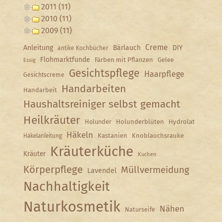
2011 (11)
2010 (11)
2009 (11)
Creme
Anleitung
Bärlauch
DIY
antike Kochbücher
Flohmarktfunde
Färben mit Pflanzen
Gelee
Essig
Gesichtspflege
Haarpflege
Gesichtscreme
Handarbeiten
Handarbeit
Haushaltsreiniger selbst gemacht
Heilkräuter
Holunder
Holunderblüten
Hydrolat
Häkeln
Kastanien
Knoblauchsrauke
Häkelanleitung
Kräuterküche
Kräuter
Kuchen
Körperpflege
Müllvermeidung
Lavendel
Nachhaltigkeit
Naturkosmetik
Nähen
Naturseife