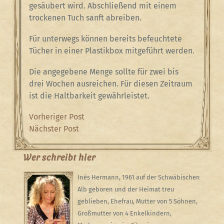
gesäubert wird. Abschließend mit einem
trockenen Tuch sanft abreiben.
Für unterwegs können bereits befeuchtete
Tücher in einer Plastikbox mitgeführt werden.
Die angegebene Menge sollte für zwei bis
drei Wochen ausreichen. Für diesen Zeitraum
ist die Haltbarkeit gewährleistet.
Beitragsnavigation
Previous
Vorheriger Post
Post
Next
Nächster Post
Post
Wer schreibt hier
Inés Hermann, 1961 auf der Schwäbischen
Alb geboren und der Heimat treu
geblieben, Ehefrau, Mutter von 5 Söhnen,
Großmutter von 4 Enkelkindern,