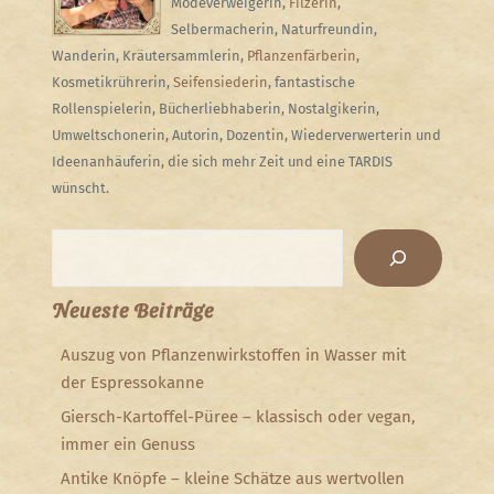
Modeverweigerin,
Filzerin
,
Selbermacherin, Naturfreundin,
Wanderin, Kräutersammlerin,
Pflanzenfärberin
,
Kosmetikrührerin,
Seifensiederin
, fantastische
Rollenspielerin, Bücherliebhaberin, Nostalgikerin,
Umweltschonerin, Autorin, Dozentin, Wiederverwerterin und
Ideenanhäuferin, die sich mehr Zeit und eine TARDIS
wünscht.
Suchen
Neueste Beiträge
Auszug von Pflanzenwirkstoffen in Wasser mit
der Espressokanne
Giersch-Kartoffel-Püree – klassisch oder vegan,
immer ein Genuss
Antike Knöpfe – kleine Schätze aus wertvollen