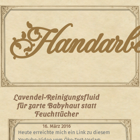
Skip
to
content
Handarbei
Lavendel-Reinigungsfluid
für zarte Babyhaut statt
Feuchttücher
16. März 2016
Heute erreichte mich ein Link zu diesem
Youtube-Video vom Öko-Test-Verlag: