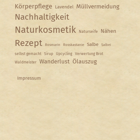
Körperpflege
Müllvermeidung
Lavendel
Nachhaltigkeit
Naturkosmetik
Nähen
Naturseife
Rezept
Salbe
Rosmarin
Rosskastanie
Salbei
selbst gemacht
Sirup
Upcycling
Verwertung Brot
Wanderlust
Ölauszug
Waldmeister
Impressum