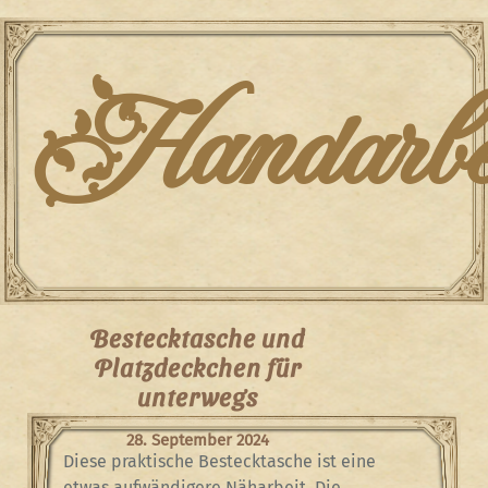
Skip
to
content
Handarbei
Bestecktasche und
Platzdeckchen für
unterwegs
28. September 2024
Diese praktische Bestecktasche ist eine
etwas aufwändigere Näharbeit. Die