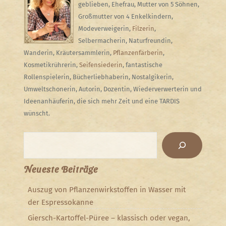
geblieben, Ehefrau, Mutter von 5 Söhnen,
Großmutter von 4 Enkelkindern,
Modeverweigerin,
Filzerin
,
Selbermacherin, Naturfreundin,
Wanderin, Kräutersammlerin,
Pflanzenfärberin
,
Kosmetikrührerin,
Seifensiederin
, fantastische
Rollenspielerin, Bücherliebhaberin, Nostalgikerin,
Umweltschonerin, Autorin, Dozentin, Wiederverwerterin und
Ideenanhäuferin, die sich mehr Zeit und eine TARDIS
wünscht.
Suchen
Neueste Beiträge
Auszug von Pflanzenwirkstoffen in Wasser mit
der Espressokanne
Giersch-Kartoffel-Püree – klassisch oder vegan,