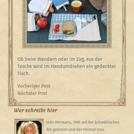
Ob beim Wandern oder im Zug, aus der
Tasche wird im Handumdrehen ein gedeckter
Tisch.
Beitragsnavigation
Previous
Vorheriger Post
Post
Next
Nächster Post
Post
Wer schreibt hier
Inés Hermann, 1961 auf der Schwäbischen
Alb geboren und der Heimat treu