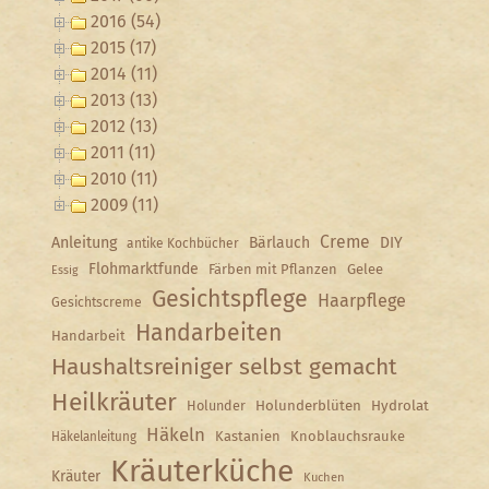
2016 (54)
2015 (17)
2014 (11)
2013 (13)
2012 (13)
2011 (11)
2010 (11)
2009 (11)
Creme
Anleitung
Bärlauch
DIY
antike Kochbücher
Flohmarktfunde
Färben mit Pflanzen
Gelee
Essig
Gesichtspflege
Haarpflege
Gesichtscreme
Handarbeiten
Handarbeit
Haushaltsreiniger selbst gemacht
Heilkräuter
Holunder
Holunderblüten
Hydrolat
Häkeln
Kastanien
Knoblauchsrauke
Häkelanleitung
Kräuterküche
Kräuter
Kuchen