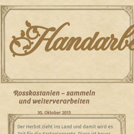
Skip
to
content
Handarbei
Rosskastanien – sammeln
und weiterverarbeiten
30. Oktober 2015
Der Herbst zieht ins Land und damit wird es
Zeit für die Kastanienernte. Diese ist heuer