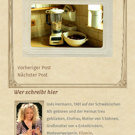
Beitragsnavigation
Previous
Vorheriger Post
Post
Next
Nächster Post
Post
Wer schreibt hier
Inés Hermann, 1961 auf der Schwäbischen
Alb geboren und der Heimat treu
geblieben, Ehefrau, Mutter von 5 Söhnen,
Großmutter von 4 Enkelkindern,
Modeverweigerin,
Filzerin
,