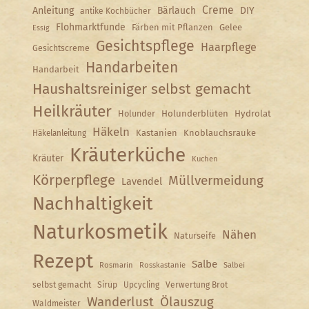
Creme
Anleitung
Bärlauch
DIY
antike Kochbücher
Flohmarktfunde
Färben mit Pflanzen
Gelee
Essig
Gesichtspflege
Haarpflege
Gesichtscreme
Handarbeiten
Handarbeit
Haushaltsreiniger selbst gemacht
Heilkräuter
Holunder
Holunderblüten
Hydrolat
Häkeln
Kastanien
Knoblauchsrauke
Häkelanleitung
Kräuterküche
Kräuter
Kuchen
Körperpflege
Müllvermeidung
Lavendel
Nachhaltigkeit
Naturkosmetik
Nähen
Naturseife
Rezept
Salbe
Rosmarin
Rosskastanie
Salbei
selbst gemacht
Sirup
Upcycling
Verwertung Brot
Wanderlust
Ölauszug
Waldmeister