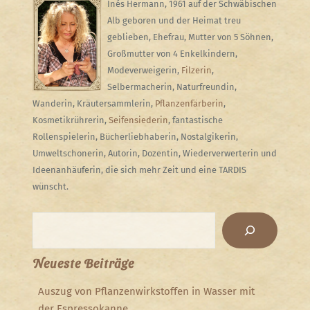
Inés Hermann, 1961 auf der Schwäbischen
Alb geboren und der Heimat treu
geblieben, Ehefrau, Mutter von 5 Söhnen,
Großmutter von 4 Enkelkindern,
Modeverweigerin,
Filzerin
,
Selbermacherin, Naturfreundin,
Wanderin, Kräutersammlerin,
Pflanzenfärberin
,
Kosmetikrührerin,
Seifensiederin
, fantastische
Rollenspielerin, Bücherliebhaberin, Nostalgikerin,
Umweltschonerin, Autorin, Dozentin, Wiederverwerterin und
Ideenanhäuferin, die sich mehr Zeit und eine TARDIS
wünscht.
Suchen
Neueste Beiträge
Auszug von Pflanzenwirkstoffen in Wasser mit
der Espressokanne