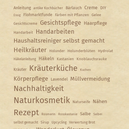
Creme
Anleitung
Bärlauch
DIY
antike Kochbücher
Flohmarktfunde
Färben mit Pflanzen
Gelee
Essig
Gesichtspflege
Haarpflege
Gesichtscreme
Handarbeiten
Handarbeit
Haushaltsreiniger selbst gemacht
Heilkräuter
Holunder
Holunderblüten
Hydrolat
Häkeln
Kastanien
Knoblauchsrauke
Häkelanleitung
Kräuterküche
Kräuter
Kuchen
Körperpflege
Müllvermeidung
Lavendel
Nachhaltigkeit
Naturkosmetik
Nähen
Naturseife
Rezept
Salbe
Rosmarin
Rosskastanie
Salbei
selbst gemacht
Sirup
Upcycling
Verwertung Brot