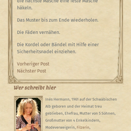
die nächste Masche eine feste Masche
häkeln.
Das Muster bis zum Ende wiederholen.
Die Fäden vernähen.
Die Kordel oder Bändel mit Hilfe einer
Sicherheitsnadel einziehen.
Beitragsnavigation
Previous
Vorheriger Post
Post
Next
Nächster Post
Post
Wer schreibt hier
Inés Hermann, 1961 auf der Schwäbischen
Alb geboren und der Heimat treu
geblieben, Ehefrau, Mutter von 5 Söhnen,
Großmutter von 4 Enkelkindern,
Modeverweigerin,
Filzerin
,