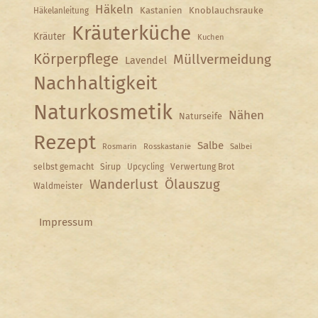
Häkeln
Kastanien
Knoblauchsrauke
Häkelanleitung
Kräuterküche
Kräuter
Kuchen
Körperpflege
Müllvermeidung
Lavendel
Nachhaltigkeit
Naturkosmetik
Nähen
Naturseife
Rezept
Salbe
Rosmarin
Rosskastanie
Salbei
selbst gemacht
Sirup
Upcycling
Verwertung Brot
Wanderlust
Ölauszug
Waldmeister
Impressum