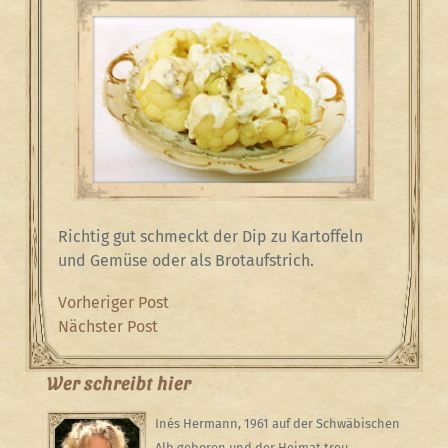
Richtig gut schmeckt der Dip zu Kartoffeln
und Gemüse oder als Brotaufstrich.
Beitragsnavigation
Previous
Vorheriger Post
Post
Next
Nächster Post
Post
Wer schreibt hier
Inés Hermann, 1961 auf der Schwäbischen
Alb geboren und der Heimat treu