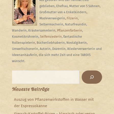
geblieben, Ehefrau, Mutter von 5 Söhnen,
Großmutter von 4 Enkelkindern,
Modeverweigerin,
Filzerin
,
Selbermacherin, Naturfreundin,
Wanderin, Kräutersammlerin,
Pflanzenfärberin
,
Kosmetikrührerin,
Seifensiederin
, fantastische
Rollenspielerin, Bücherliebhaberin, Nostalgikerin,
Umweltschonerin, Autorin, Dozentin, Wiederverwerterin und
Ideenanhäuferin, die sich mehr Zeit und eine TARDIS
wünscht.
Suchen
Neueste Beiträge
Auszug von Pflanzenwirkstoffen in Wasser mit
der Espressokanne
Giersch-Kartoffel-Püree – klassisch oder vegan,