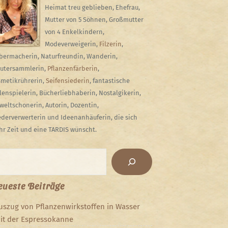
Heimat treu geblieben, Ehefrau,
Mutter von 5 Söhnen, Großmutter
von 4 Enkelkindern,
Modeverweigerin,
Filzerin
,
bermacherin, Naturfreundin, Wanderin,
utersammlerin,
Pflanzenfärberin
,
metikrührerin,
Seifensiederin
, fantastische
lenspielerin, Bücherliebhaberin, Nostalgikerin,
eltschonerin, Autorin, Dozentin,
derverwerterin und Ideenanhäuferin, die sich
r Zeit und eine TARDIS wünscht.
chen
ueste Beiträge
uszug von Pflanzenwirkstoffen in Wasser
it der Espressokanne