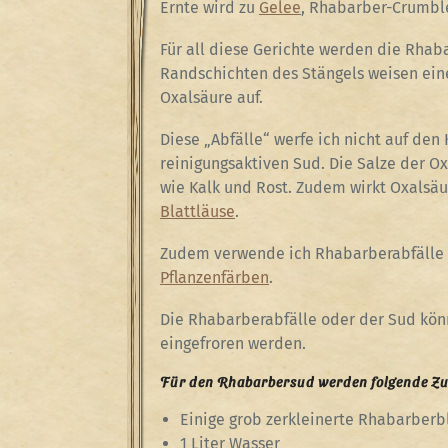
Ernte wird zu
Gelee
, Rhabarber-Crumbl
Für all diese Gerichte werden die Rhab
Randschichten des Stängels weisen ein
Oxalsäure auf.
Diese „Abfälle“ werfe ich nicht auf de
reinigungsaktiven Sud. Die Salze der 
wie Kalk und Rost. Zudem wirkt Oxalsäur
Blattläuse
.
Zudem verwende ich Rhabarberabfälle
Pflanzenfärben
.
Die Rhabarberabfälle oder der Sud kön
eingefroren werden.
Für den Rhabarbersud werden folgende Zut
Einige grob zerkleinerte Rhabarberb
1 Liter Wasser