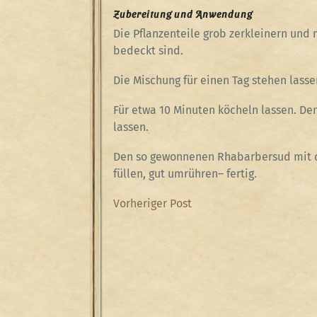
Zubereitung und Anwendung
Die Pflanzenteile grob zerkleinern und
bedeckt sind.
Die Mischung für einen Tag stehen lass
Für etwa 10 Minuten köcheln lassen. D
lassen.
Den so gewonnenen Rhabarbersud mit de
füllen, gut umrühren– fertig.
Beitragsnavigation
Previous
Vorheriger Post
Post