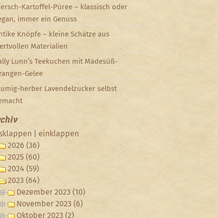
iersch-Kartoffel-Püree – klassisch oder
egan, immer ein Genuss
ntike Knöpfe – kleine Schätze aus
ertvollen Materialien
ally Lunn’s Teekuchen mit Mädesüß-
rangen-Gelee
lumig-herber Lavendelzucker selbst
emacht
chiv
sklappen
|
einklappen
2026 (36)
2025 (60)
2024 (59)
2023 (64)
Dezember 2023 (10)
November 2023 (6)
Oktober 2023 (2)