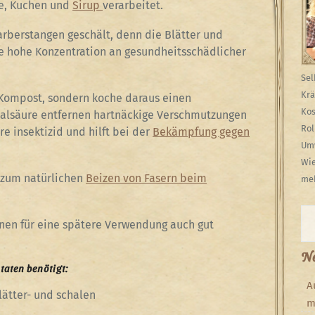
e, Kuchen und
Sirup
verarbeitet.
arberstangen geschält, denn die Blätter und
e hohe Konzentration an gesundheitsschädlicher
Sel
Krä
n Kompost, sondern koche daraus einen
Kos
Oxalsäure entfernen hartnäckige Verschmutzungen
Rol
e insektizid und hilft bei der
Bekämpfung gegen
Umw
Wie
 zum natürlichen
Beizen von Fasern beim
meh
Su
nen für eine spätere Verwendung auch gut
Ne
aten benötigt:
A
lätter- und schalen
m