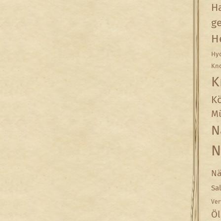
Ha
g
H
Hyd
Kn
K
Kö
Mü
N
N
Nä
Sa
Ver
Öl