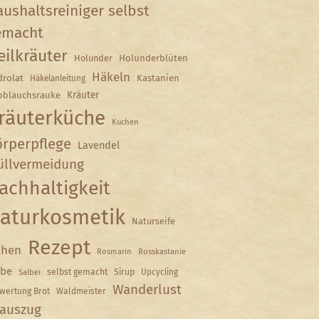
ushaltsreiniger selbst
emacht
eilkräuter
Holunder
Holunderblüten
Häkeln
rolat
Kastanien
Häkelanleitung
Kräuter
oblauchsrauke
räuterküche
Kuchen
rperpflege
Lavendel
llvermeidung
achhaltigkeit
aturkosmetik
Naturseife
Rezept
hen
Rosmarin
Rosskastanie
lbe
selbst gemacht
Sirup
Upcycling
Salbei
Wanderlust
wertung Brot
Waldmeister
auszug