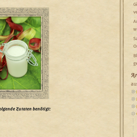
G
v
A
w
S
O
B
g
Ar
au
lgende Zutaten benötigt: