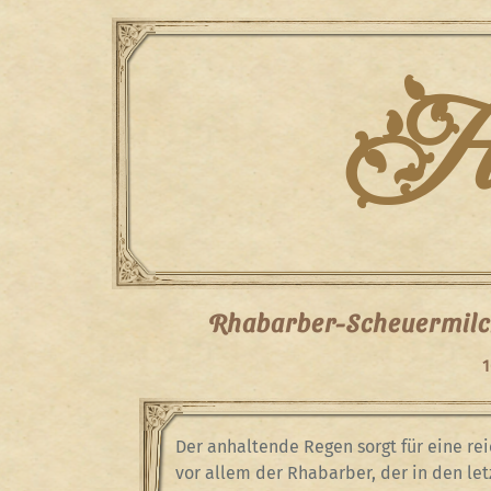
Skip
to
content
Han
Rhabarber-Scheuermilc
1
Der anhaltende Regen sorgt für eine re
vor allem der Rhabarber, der in den let