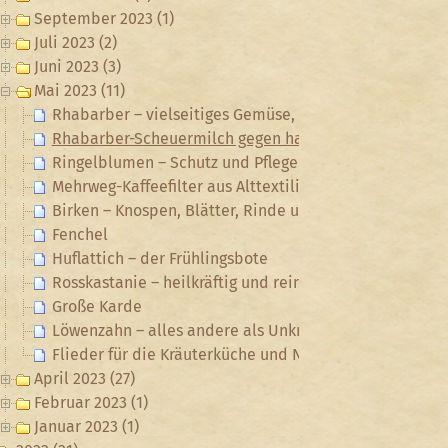
September 2023 (1)
Juli 2023 (2)
Juni 2023 (3)
Mai 2023 (11)
Rhabarber – vielseitiges Gemüse, Putzhelfer und für d
Rhabarber-Scheuermilch gegen hartnäckigen Schmutz
Ringelblumen – Schutz und Pflege für empfindliche Ha
Mehrweg-Kaffeefilter aus Alttextilien genäht
Birken – Knospen, Blätter, Rinde und Reisig
Fenchel
Huflattich – der Frühlingsbote
Rosskastanie – heilkräftig und reinigungsaktiv
Große Karde
Löwenzahn – alles andere als Unkraut!
Flieder für die Kräuterküche und Naturkosmetik
April 2023 (27)
Februar 2023 (1)
Januar 2023 (1)