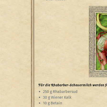
Für die Rhabarber-Scheuermilch werden fo
250 g Rhabarbersud
30 g Wiener Kalk
10 g Betain