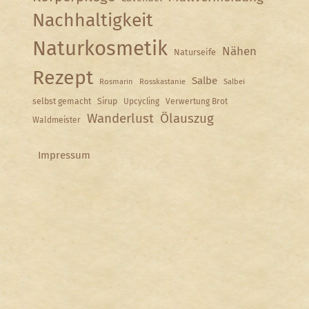
Nachhaltigkeit
Naturkosmetik
Nähen
Naturseife
Rezept
Salbe
Rosmarin
Rosskastanie
Salbei
selbst gemacht
Sirup
Upcycling
Verwertung Brot
Wanderlust
Ölauszug
Waldmeister
Impressum