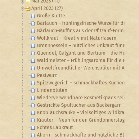
Mai 2023 (11)
April 2023 (27)
Große Klette
Bärlauch – frühlingsfrische Würze für die Krä
Bärlauch-Muffins aus der Pfitzauf-Form
Wollkraut – Kreativ mit Naturfasern
Brennnesseln – nützliches Unkraut für Mensch
Quendel, Galgant und Bertram – die Heilkräu
Waldmeister – Frühlingsaroma für die Kräute
Umweltfreundlicher Weichspüler mit Ahornb
Pestwurz
Spitzwegerich – schmackhaftes Küchenkraft u
Lindenblüten
Wiederverwendbare Kosmetikpads selbst hä
Gestrickte Spültücher aus Bäckergarn
Knoblauchsrauke – vielseitiges Wildkraut
Kräuter – Neun für den Gründonnerstag
Echtes Labkraut
Ahorn – schmackhafte und nützliche Blüten u