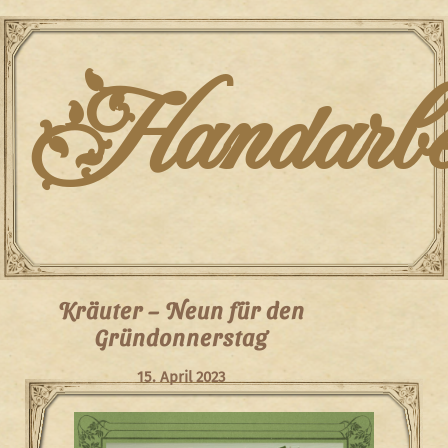
Skip
to
content
Handarbei
Kräuter – Neun für den
Gründonnerstag
15. April 2023