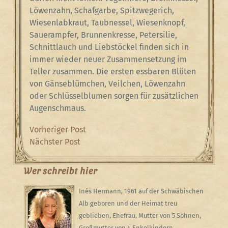
Löwenzahn, Schafgarbe, Spitzwegerich,
Wiesenlabkraut, Taubnessel, Wiesenknopf,
Sauerampfer, Brunnenkresse, Petersilie,
Schnittlauch und Liebstöckel finden sich in
immer wieder neuer Zusammensetzung im
Teller zusammen. Die ersten essbaren Blüten
von Gänseblümchen, Veilchen, Löwenzahn
oder Schlüsselblumen sorgen für zusätzlichen
Augenschmaus.
Beitragsnavigation
Previous
Vorheriger Post
Post
Next
Nächster Post
Post
Wer schreibt hier
Inés Hermann, 1961 auf der Schwäbischen
Alb geboren und der Heimat treu
geblieben, Ehefrau, Mutter von 5 Söhnen,
Großmutter von 4 Enkelkindern,