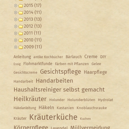
2015 (17)
2014 (11)
2013 (13)
2012 (13)
2011 (11)
2010 (11)
2009 (11)
Creme
Anleitung
Bärlauch
DIY
antike Kochbücher
Flohmarktfunde
Färben mit Pflanzen
Gelee
Essig
Gesichtspflege
Haarpflege
Gesichtscreme
Handarbeiten
Handarbeit
Haushaltsreiniger selbst gemacht
Heilkräuter
Holunder
Holunderblüten
Hydrolat
Häkeln
Kastanien
Knoblauchsrauke
Häkelanleitung
Kräuterküche
Kräuter
Kuchen
Körperpflege
Müllvermeidung
Lavendel