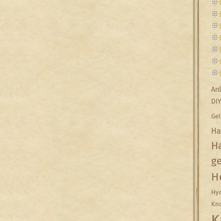
Anl
DI
Gel
Ha
Ha
g
H
Hyd
Kn
K