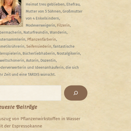
Heimat treu geblieben, Ehefrau,
Mutter von 5 Söhnen, Großmutter
von 4 Enkelkindern,
Modeverweigerin,
Filzerin
,
bermacherin, Naturfreundin, Wanderin,
utersammlerin,
Pflanzenfärberin
,
metikrührerin,
Seifensiederin
, fantastische
lenspielerin, Bücherliebhaberin, Nostalgikerin,
eltschonerin, Autorin, Dozentin,
derverwerterin und Ideenanhäuferin, die sich
r Zeit und eine TARDIS wünscht.
chen
ueste Beiträge
uszug von Pflanzenwirkstoffen in Wasser
it der Espressokanne