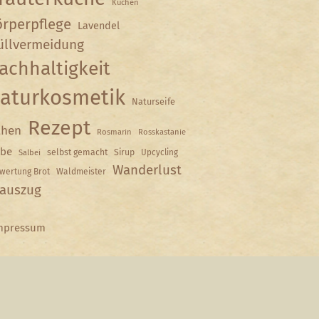
Kuchen
rperpflege
Lavendel
llvermeidung
achhaltigkeit
aturkosmetik
Naturseife
Rezept
hen
Rosmarin
Rosskastanie
lbe
selbst gemacht
Sirup
Upcycling
Salbei
Wanderlust
wertung Brot
Waldmeister
auszug
mpressum