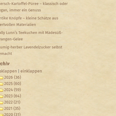
iersch-Kartoffel-Püree – klassisch oder
egan, immer ein Genuss
ntike Knöpfe – kleine Schätze aus
ertvollen Materialien
ally Lunn’s Teekuchen mit Mädesüß-
rangen-Gelee
lumig-herber Lavendelzucker selbst
emacht
chiv
sklappen
|
einklappen
2026 (36)
2025 (60)
2024 (59)
2023 (64)
2022 (21)
2021 (35)
2020 (31)