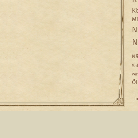
Kö
Mü
N
N
Nä
Sa
Ver
Öl
I