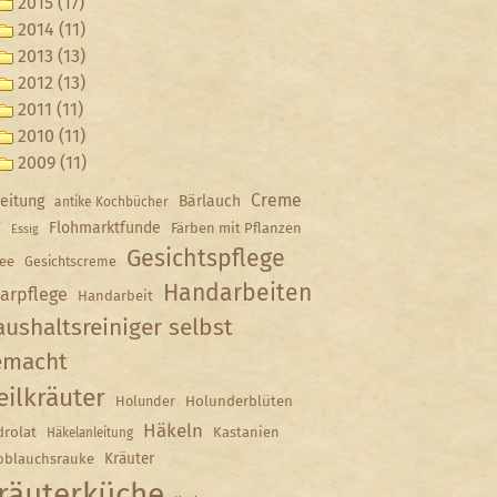
2015 (17)
2014 (11)
2013 (13)
2012 (13)
2011 (11)
2010 (11)
2009 (11)
Creme
eitung
Bärlauch
antike Kochbücher
Y
Flohmarktfunde
Färben mit Pflanzen
Essig
Gesichtspflege
ee
Gesichtscreme
Handarbeiten
arpflege
Handarbeit
ushaltsreiniger selbst
emacht
eilkräuter
Holunder
Holunderblüten
Häkeln
rolat
Kastanien
Häkelanleitung
Kräuter
oblauchsrauke
räuterküche