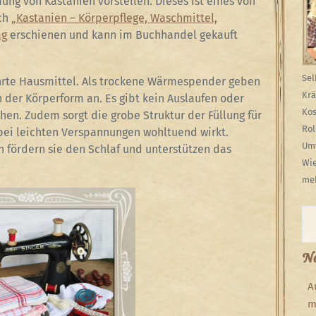
ng von Kastanien vorstellen. Dieses ist eines von
ch
„Kastanien – Körperpflege, Waschmittel,
ag
erschienen und kann im Buchhandel gekauft
Sel
hrte Hausmittel. Als trockene Wärmespender geben
Krä
h der Körperform an. Es gibt kein Auslaufen oder
Kos
en. Zudem sorgt die grobe Struktur der Füllung für
Rol
ei leichten Verspannungen wohltuend wirkt.
Umw
 fördern sie den Schlaf und unterstützen das
Wie
meh
Su
Ne
A
m