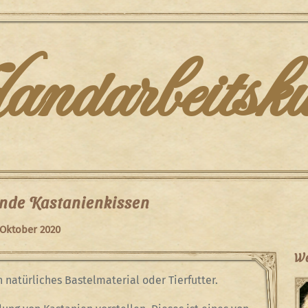
darbeitsku
de Kastanienkissen
 Oktober 2020
We
n natürliches Bastelmaterial oder Tierfutter.