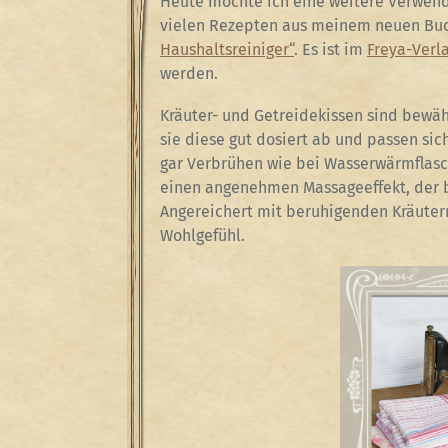
Heute möchte ich eine weitere Verwendu
vielen Rezepten aus meinem neuen Bu
Haushaltsreiniger“
. Es ist im
Freya-Verl
werden.
Kräuter- und Getreidekissen sind bewä
sie diese gut dosiert ab und passen sic
gar Verbrühen wie bei Wasserwärmflasch
einen angenehmen Massageeffekt, der b
Angereichert mit beruhigenden Kräutern
Wohlgefühl.