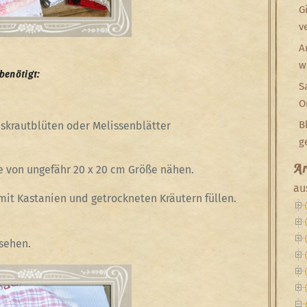
G
v
A
w
benötigt:
S
O
B
skrautblüten oder Melissenblätter
g
Ar
e von ungefähr 20 x 20 cm Größe nähen.
au
mit Kastanien und getrockneten Kräutern füllen.
sehen.