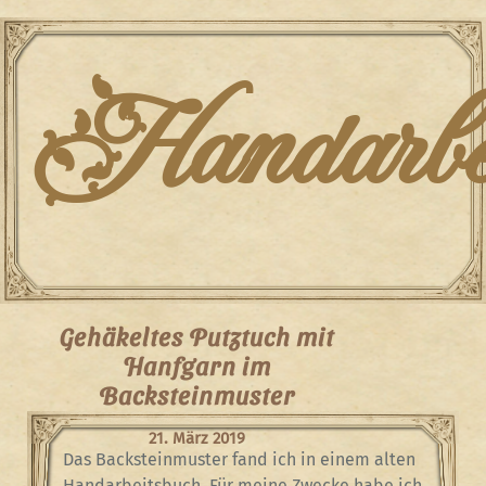
Skip
to
content
Handarbei
Gehäkeltes Putztuch mit
Hanfgarn im
Backsteinmuster
21. März 2019
Das Backsteinmuster fand ich in einem alten
Handarbeitsbuch. Für meine Zwecke habe ich