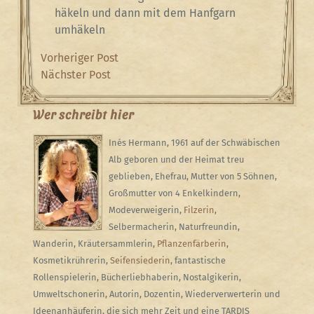
häkeln und dann mit dem Hanfgarn
umhäkeln
Beitragsnavigation
Previous
Vorheriger Post
Post
Next
Nächster Post
Post
Wer schreibt hier
Inés Hermann, 1961 auf der Schwäbischen
Alb geboren und der Heimat treu
geblieben, Ehefrau, Mutter von 5 Söhnen,
Großmutter von 4 Enkelkindern,
Modeverweigerin,
Filzerin
,
Selbermacherin, Naturfreundin,
Wanderin, Kräutersammlerin,
Pflanzenfärberin
,
Kosmetikrührerin,
Seifensiederin
, fantastische
Rollenspielerin, Bücherliebhaberin, Nostalgikerin,
Umweltschonerin, Autorin, Dozentin, Wiederverwerterin und
Ideenanhäuferin, die sich mehr Zeit und eine TARDIS