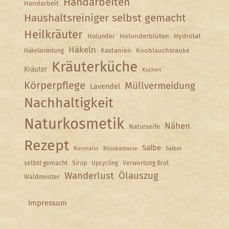
Handarbeiten
Handarbeit
Haushaltsreiniger selbst gemacht
Heilkräuter
Holunder
Holunderblüten
Hydrolat
Häkeln
Kastanien
Knoblauchsrauke
Häkelanleitung
Kräuterküche
Kräuter
Kuchen
Körperpflege
Müllvermeidung
Lavendel
Nachhaltigkeit
Naturkosmetik
Nähen
Naturseife
Rezept
Salbe
Rosmarin
Rosskastanie
Salbei
selbst gemacht
Sirup
Upcycling
Verwertung Brot
Wanderlust
Ölauszug
Waldmeister
Impressum