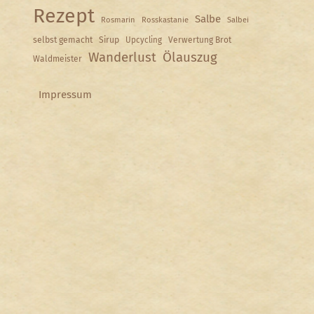
Rezept
Salbe
Rosmarin
Rosskastanie
Salbei
selbst gemacht
Sirup
Upcycling
Verwertung Brot
Wanderlust
Ölauszug
Waldmeister
Impressum