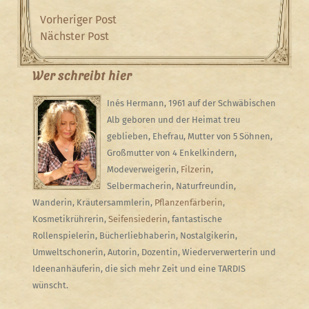
Beitragsnavigation
Previous
Vorheriger Post
Post
Next
Nächster Post
Post
Wer schreibt hier
Inés Hermann, 1961 auf der Schwäbischen
Alb geboren und der Heimat treu
geblieben, Ehefrau, Mutter von 5 Söhnen,
Großmutter von 4 Enkelkindern,
Modeverweigerin,
Filzerin
,
Selbermacherin, Naturfreundin,
Wanderin, Kräutersammlerin,
Pflanzenfärberin
,
Kosmetikrührerin,
Seifensiederin
, fantastische
Rollenspielerin, Bücherliebhaberin, Nostalgikerin,
Umweltschonerin, Autorin, Dozentin, Wiederverwerterin und
Ideenanhäuferin, die sich mehr Zeit und eine TARDIS
wünscht.