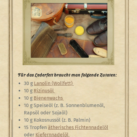
Für das Lederfett braucht man folgende Zutaten:
30 g
Lanolin (Wollfett)
10 g
Rizinusöl
10 g
Bienenwachs
10 g Speiseöl (z. B. Sonnenblumenöl,
Rapsöl oder Sojaöl)
10 g Kokosnussöl (z. B. Palmin)
15 Tropfen
ätherisches Fichtennadelöl
oder
Kiefernnadelöl