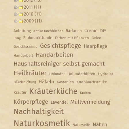
2012 (13)
2011 (11)
2010 (11)
2009 (11)
Creme
Anleitung
Bärlauch
DIY
antike Kochbücher
Flohmarktfunde
Färben mit Pflanzen
Gelee
Essig
Gesichtspflege
Haarpflege
Gesichtscreme
Handarbeiten
Handarbeit
Haushaltsreiniger selbst gemacht
Heilkräuter
Holunder
Holunderblüten
Hydrolat
Häkeln
Kastanien
Knoblauchsrauke
Häkelanleitung
Kräuterküche
Kräuter
Kuchen
Körperpflege
Müllvermeidung
Lavendel
Nachhaltigkeit
Naturkosmetik
Nähen
Naturseife