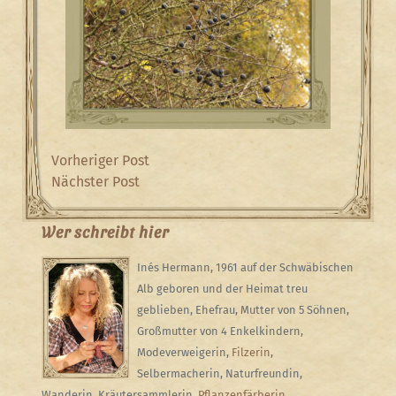
Beitragsnavigation
Previous
Vorheriger Post
Post
Next
Nächster Post
Post
Wer schreibt hier
Inés Hermann, 1961 auf der Schwäbischen
Alb geboren und der Heimat treu
geblieben, Ehefrau, Mutter von 5 Söhnen,
Großmutter von 4 Enkelkindern,
Modeverweigerin,
Filzerin
,
Selbermacherin, Naturfreundin,
Wanderin, Kräutersammlerin,
Pflanzenfärberin
,