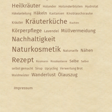
Heilkräuter
Holunder
Holunderblüten
Hydrolat
Häkeln
Kastanien
Knoblauchsrauke
Häkelanleitung
Kräuterküche
Kräuter
Kuchen
Körperpflege
Müllvermeidung
Lavendel
Nachhaltigkeit
Naturkosmetik
Nähen
Naturseife
Rezept
Salbe
Rosmarin
Rosskastanie
Salbei
selbst gemacht
Sirup
Upcycling
Verwertung Brot
Wanderlust
Ölauszug
Waldmeister
Impressum