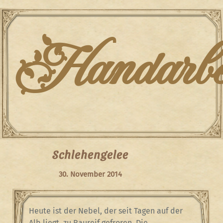
Skip
to
content
Handarbei
Schlehengelee
30. November 2014
Heute ist der Nebel, der seit Tagen auf der
Alb liegt, zu Raureif gefroren. Die