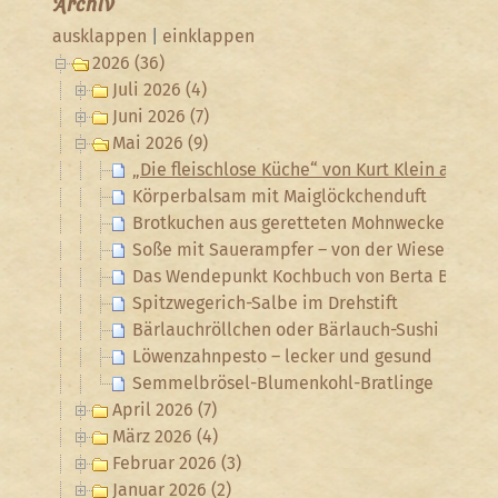
Archiv
ausklappen
|
einklappen
2026 (36)
Juli 2026 (4)
Juni 2026 (7)
Mai 2026 (9)
„Die fleischlose Küche“ von Kurt Klein aus de
Körperbalsam mit Maiglöckchenduft
Brotkuchen aus geretteten Mohnwecken mit
Soße mit Sauerampfer – von der Wiese auf de
Das Wendepunkt Kochbuch von Berta Brupba
Spitzwegerich-Salbe im Drehstift
Bärlauchröllchen oder Bärlauch-Sushi
Löwenzahnpesto – lecker und gesund
Semmelbrösel-Blumenkohl-Bratlinge
April 2026 (7)
März 2026 (4)
Februar 2026 (3)
Januar 2026 (2)