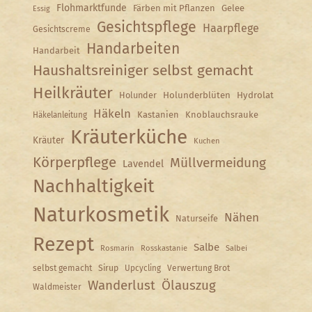
Flohmarktfunde
Färben mit Pflanzen
Gelee
Essig
Gesichtspflege
Haarpflege
Gesichtscreme
Handarbeiten
Handarbeit
Haushaltsreiniger selbst gemacht
Heilkräuter
Holunder
Holunderblüten
Hydrolat
Häkeln
Kastanien
Knoblauchsrauke
Häkelanleitung
Kräuterküche
Kräuter
Kuchen
Körperpflege
Müllvermeidung
Lavendel
Nachhaltigkeit
Naturkosmetik
Nähen
Naturseife
Rezept
Salbe
Rosmarin
Rosskastanie
Salbei
selbst gemacht
Sirup
Upcycling
Verwertung Brot
Wanderlust
Ölauszug
Waldmeister