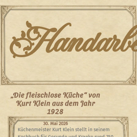
Skip
to
content
Handarbei
„Die fleischlose Küche“ von
Kurt Klein aus dem Jahr
1928
30. Mai 2026
Küchenmeister Kurt Klein stellt in seinem
Kochbuch für Gesunde und Kranke rund 750