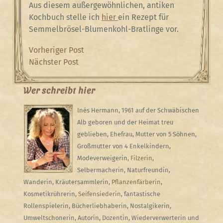
Aus diesem außergewöhnlichen, antiken
Kochbuch stelle ich
hier
ein Rezept für
Semmelbrösel-Blumenkohl-Bratlinge vor.
Beitragsnavigation
Previous
Vorheriger Post
Post
Next
Nächster Post
Post
Wer schreibt hier
Inés Hermann, 1961 auf der Schwäbischen
Alb geboren und der Heimat treu
geblieben, Ehefrau, Mutter von 5 Söhnen,
Großmutter von 4 Enkelkindern,
Modeverweigerin,
Filzerin
,
Selbermacherin, Naturfreundin,
Wanderin, Kräutersammlerin,
Pflanzenfärberin
,
Kosmetikrührerin,
Seifensiederin
, fantastische
Rollenspielerin, Bücherliebhaberin, Nostalgikerin,
Umweltschonerin, Autorin, Dozentin, Wiederverwerterin und