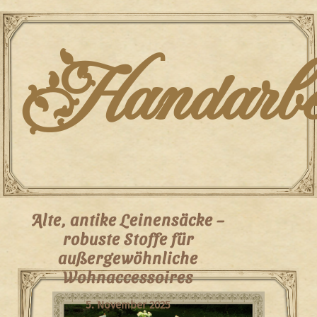
Skip
to
content
Handarbei
Alte, antike Leinensäcke –
robuste Stoffe für
außergewöhnliche
Wohnaccessoires
5. November 2025