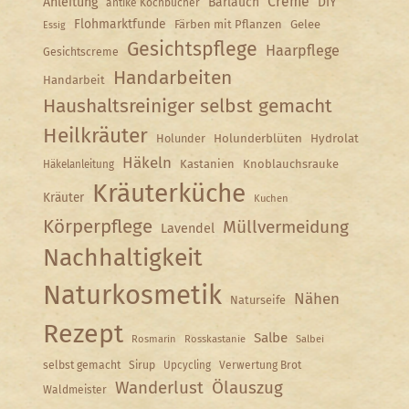
Creme
Anleitung
Bärlauch
DIY
antike Kochbücher
Flohmarktfunde
Färben mit Pflanzen
Gelee
Essig
Gesichtspflege
Haarpflege
Gesichtscreme
Handarbeiten
Handarbeit
Haushaltsreiniger selbst gemacht
Heilkräuter
Holunder
Holunderblüten
Hydrolat
Häkeln
Kastanien
Knoblauchsrauke
Häkelanleitung
Kräuterküche
Kräuter
Kuchen
Körperpflege
Müllvermeidung
Lavendel
Nachhaltigkeit
Naturkosmetik
Nähen
Naturseife
Rezept
Salbe
Rosmarin
Rosskastanie
Salbei
selbst gemacht
Sirup
Upcycling
Verwertung Brot
Wanderlust
Ölauszug
Waldmeister