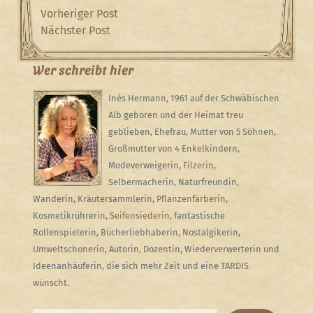
Beitragsnavigation
Previous
Vorheriger Post
Post
Next
Nächster Post
Post
Wer schreibt hier
Inés Hermann, 1961 auf der Schwäbischen
Alb geboren und der Heimat treu
geblieben, Ehefrau, Mutter von 5 Söhnen,
Großmutter von 4 Enkelkindern,
Modeverweigerin,
Filzerin
,
Selbermacherin, Naturfreundin,
Wanderin, Kräutersammlerin,
Pflanzenfärberin
,
Kosmetikrührerin,
Seifensiederin
, fantastische
Rollenspielerin, Bücherliebhaberin, Nostalgikerin,
Umweltschonerin, Autorin, Dozentin, Wiederverwerterin und
Ideenanhäuferin, die sich mehr Zeit und eine TARDIS
wünscht.