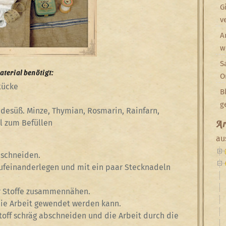
G
v
A
w
S
terial benötigt:
O
tücke
B
g
desüß. Minze, Thymian, Rosmarin, Rainfarn,
l zum Befüllen
Ar
au
uschneiden.
 aufeinanderlegen und mit ein paar Stecknadeln
r Stoffe zusammennähen.
 die Arbeit gewendet werden kann.
off schräg abschneiden und die Arbeit durch die