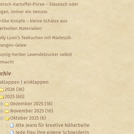
iersch-Kartoffel-Püree – klassisch oder
egan, immer ein Genuss
ntike Knöpfe – kleine Schätze aus
ertvollen Materialien
ally Lunn’s Teekuchen mit Mädesüß-
rangen-Gelee
lumig-herber Lavendelzucker selbst
emacht
chiv
sklappen
|
einklappen
2026 (36)
2025 (60)
Dezember 2025 (18)
November 2025 (10)
Oktober 2025 (6)
Alte Jeans für kreative Näharbeiten und individuelle
Jede Frau ihre eigene Schneiderin von Wilhelmine Ruc