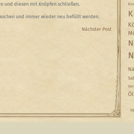
en und diesen mit Knöpfen schließen.
Kn
K
aschen und immer wieder neu befüllt werden.
Kö
Next
Nächster Post
Mü
Post
N
N
Nä
Sa
Ver
Öl
I