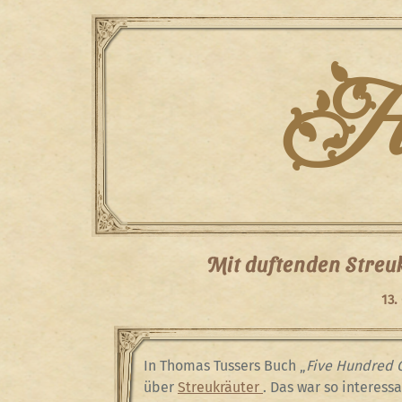
Skip
to
content
Han
Mit duftenden Streu
13.
In Thomas Tussers Buch „
Five Hundred 
über
Streukräuter
. Das war so interessa