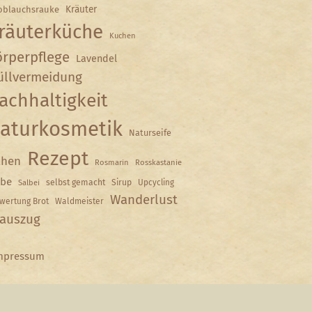
Kräuter
oblauchsrauke
räuterküche
Kuchen
rperpflege
Lavendel
llvermeidung
achhaltigkeit
aturkosmetik
Naturseife
Rezept
hen
Rosmarin
Rosskastanie
lbe
selbst gemacht
Sirup
Upcycling
Salbei
Wanderlust
wertung Brot
Waldmeister
auszug
mpressum