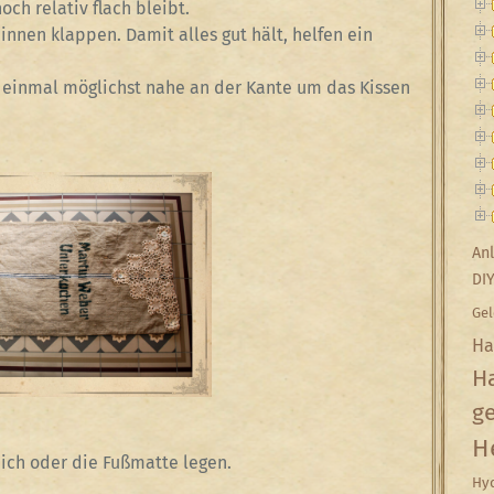
noch relativ flach bleibt.
nnen klappen. Damit alles gut hält, helfen ein
h einmal möglichst nahe an der Kante um das Kissen
Anl
DI
Gel
Ha
Ha
g
H
ich oder die Fußmatte legen.
Hyd