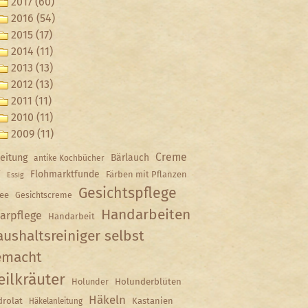
2017 (60)
2016 (54)
2015 (17)
2014 (11)
2013 (13)
2012 (13)
2011 (11)
2010 (11)
2009 (11)
Creme
eitung
Bärlauch
antike Kochbücher
Y
Flohmarktfunde
Färben mit Pflanzen
Essig
Gesichtspflege
ee
Gesichtscreme
Handarbeiten
arpflege
Handarbeit
ushaltsreiniger selbst
emacht
eilkräuter
Holunder
Holunderblüten
Häkeln
rolat
Kastanien
Häkelanleitung