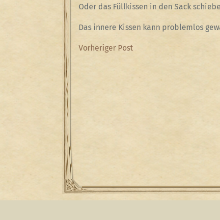
Oder das Füllkissen in den Sack schieb
Das innere Kissen kann problemlos gew
Beitragsnavigation
Previous
Vorheriger Post
Post