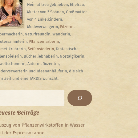
Heimat treu geblieben, Ehefrau,
Mutter von 5 Söhnen, Großmutter
von 4 Enkelkindern,
Modeverweigerin,
Filzerin
,
bermacherin, Naturfreundin, Wanderin,
utersammlerin,
Pflanzenfärberin
,
metikrührerin,
Seifensiederin
, fantastische
lenspielerin, Bücherliebhaberin, Nostalgikerin,
eltschonerin, Autorin, Dozentin,
derverwerterin und Ideenanhäuferin, die sich
r Zeit und eine TARDIS wünscht.
chen
ueste Beiträge
uszug von Pflanzenwirkstoffen in Wasser
it der Espressokanne