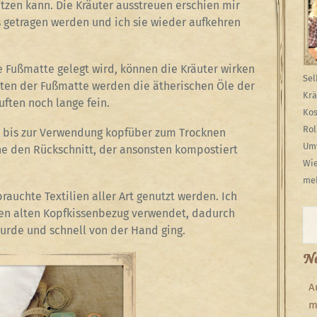
zen kann. Die Kräuter ausstreuen erschien mir
us getragen werden und ich sie wieder aufkehren
e Fußmatte gelegt wird, können die Kräuter wirken
Sel
eten der Fußmatte werden die ätherischen Öle der
Krä
ften noch lange fein.
Kos
Rol
bis zur Verwendung kopfüber zum Trocknen
Umw
ne den Rückschnitt, der ansonsten kompostiert
Wie
meh
auchte Textilien aller Art genutzt werden. Ich
en alten Kopfkissenbezug verwendet, dadurch
Su
urde und schnell von der Hand ging.
Ne
A
m