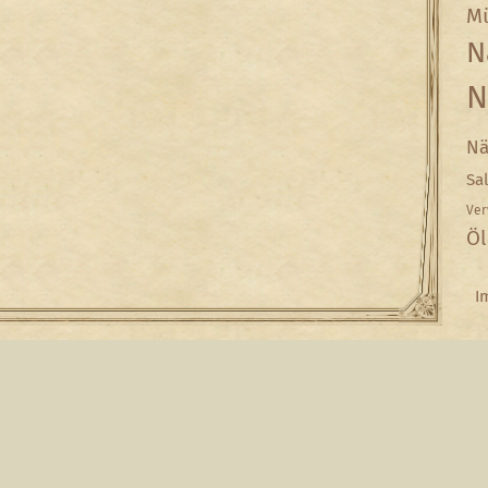
Mü
N
N
Nä
Sa
Ver
Öl
I