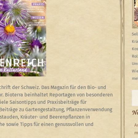
Sel
Krä
Kos
Rol
Umw
Wie
meh
chrift der Schweiz. Das Magazin für den Bio- und
Su
hr. Bioterra beinhaltet Reportagen von besonderen
iele Saisontipps und Praxisbeiträge für
 Beiträge zu Gartengestaltung, Pflanzenverwendung
Ne
tauden, Kräuter- und Beerenpflanzen in
he sowie Tipps für einen genussvollen und
A
m