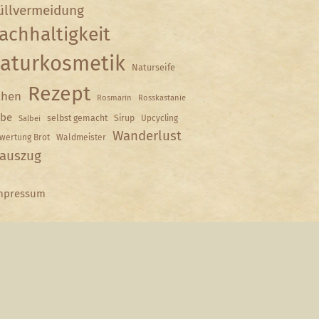
llvermeidung
achhaltigkeit
aturkosmetik
Naturseife
Rezept
hen
Rosmarin
Rosskastanie
lbe
selbst gemacht
Sirup
Upcycling
Salbei
Wanderlust
wertung Brot
Waldmeister
auszug
mpressum