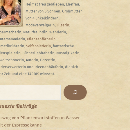
Heimat treu geblieben, Ehefrau,
Mutter von 5 Söhnen, Großmutter
von 4 Enkelkindern,
Modeverweigerin,
Filzerin
,
bermacherin, Naturfreundin, Wanderin,
utersammlerin,
Pflanzenfärberin
,
metikrührerin,
Seifensiederin
, fantastische
lenspielerin, Bücherliebhaberin, Nostalgikerin,
eltschonerin, Autorin, Dozentin,
derverwerterin und Ideenanhäuferin, die sich
r Zeit und eine TARDIS wünscht.
chen
ueste Beiträge
uszug von Pflanzenwirkstoffen in Wasser
it der Espressokanne