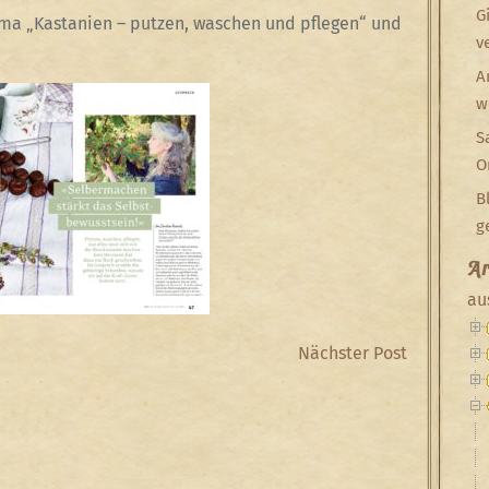
G
ma „Kastanien – putzen, waschen und pflegen“ und
v
A
w
S
O
B
g
Ar
au
Next
Nächster Post
Post