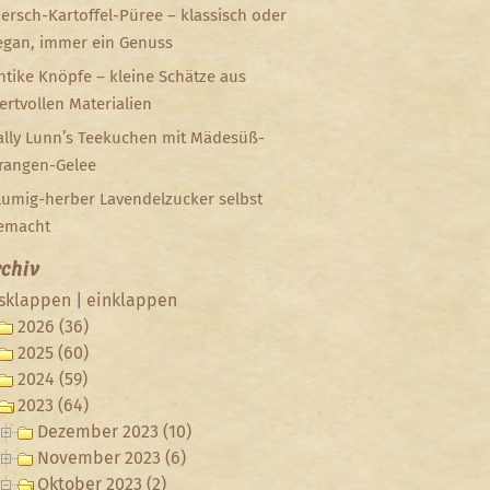
iersch-Kartoffel-Püree – klassisch oder
egan, immer ein Genuss
ntike Knöpfe – kleine Schätze aus
ertvollen Materialien
ally Lunn’s Teekuchen mit Mädesüß-
rangen-Gelee
lumig-herber Lavendelzucker selbst
emacht
chiv
sklappen
|
einklappen
2026 (36)
2025 (60)
2024 (59)
2023 (64)
Dezember 2023 (10)
November 2023 (6)
Oktober 2023 (2)