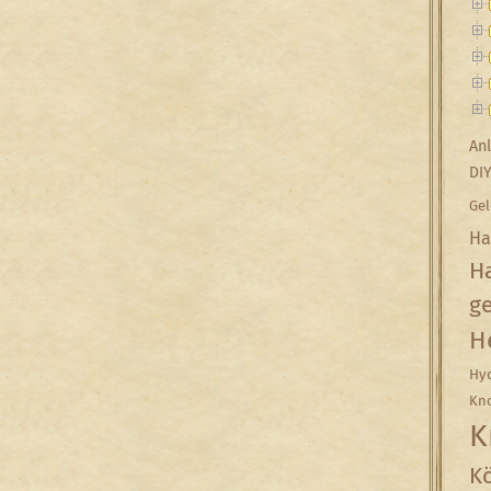
Anl
DI
Gel
Ha
Ha
g
H
Hyd
Kn
K
Kö