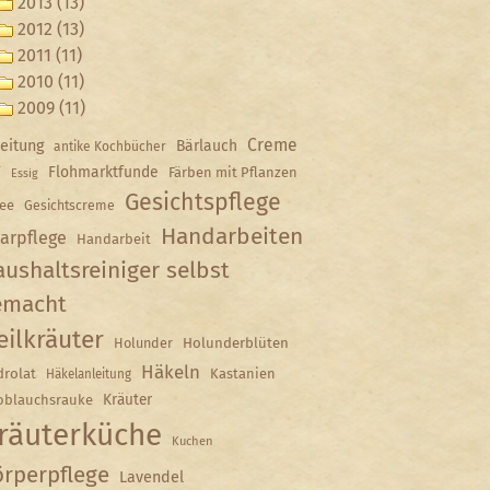
2013 (13)
2012 (13)
2011 (11)
2010 (11)
2009 (11)
Creme
eitung
Bärlauch
antike Kochbücher
Y
Flohmarktfunde
Färben mit Pflanzen
Essig
Gesichtspflege
ee
Gesichtscreme
Handarbeiten
arpflege
Handarbeit
ushaltsreiniger selbst
emacht
eilkräuter
Holunder
Holunderblüten
Häkeln
rolat
Kastanien
Häkelanleitung
Kräuter
oblauchsrauke
räuterküche
Kuchen
rperpflege
Lavendel