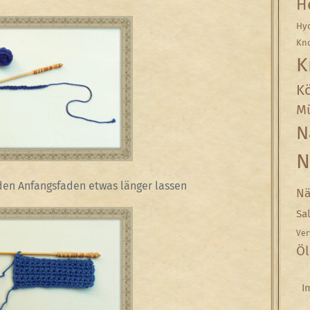
H
Hyd
Kn
K
Kö
Mü
N
N
en Anfangsfaden etwas länger lassen
Nä
Sa
Ver
Öl
I