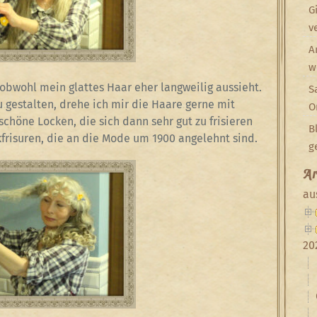
G
v
A
w
obwohl mein glattes Haar eher langweilig aussieht.
S
 gestalten, drehe ich mir die Haare gerne mit
O
schöne Locken, die sich dann sehr gut zu frisieren
B
kfrisuren, die an die Mode um 1900 angelehnt sind.
g
Ar
au
20