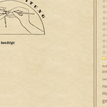
 benötigt:
Anl
DI
Gel
Ha
Ha
g