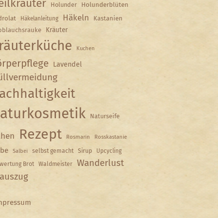
eilkräuter
Holunder
Holunderblüten
Häkeln
rolat
Kastanien
Häkelanleitung
Kräuter
oblauchsrauke
räuterküche
Kuchen
rperpflege
Lavendel
llvermeidung
achhaltigkeit
aturkosmetik
Naturseife
Rezept
hen
Rosmarin
Rosskastanie
lbe
selbst gemacht
Sirup
Upcycling
Salbei
Wanderlust
wertung Brot
Waldmeister
auszug
mpressum