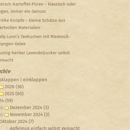
iersch-Kartoffel-Püree – klassisch oder
egan, immer ein Genuss
ntike Knöpfe – kleine Schätze aus
ertvollen Materialien
ally Lunn’s Teekuchen mit Mädesüß-
rangen-Gelee
lumig-herber Lavendelzucker selbst
emacht
chiv
sklappen
|
einklappen
2026 (36)
2025 (60)
24 (59)
Dezember 2024 (3)
November 2024 (3)
Oktober 2024 (7)
Apfelmus einfach selbst gemacht