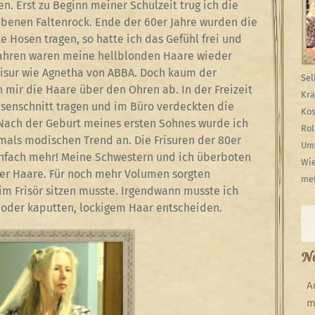
n. Erst zu Beginn meiner Schulzeit trug ich die
benen Faltenrock. Ende der 60er Jahre wurden die
e Hosen tragen, so hatte ich das Gefühl frei und
r Jahren waren meine hellblonden Haare wieder
Frisur wie Agnetha von ABBA. Doch kaum der
Sel
h mir die Haare über den Ohren ab. In der Freizeit
Krä
esenschnitt tragen und im Büro verdeckten die
Kos
 Nach der Geburt meines ersten Sohnes wurde ich
Rol
als modischen Trend an. Die Frisuren der 80er
Umw
einfach mehr! Meine Schwestern und ich überboten
Wie
er Haare. Für noch mehr Volumen sorgten
meh
im Frisör sitzen musste. Irgendwann musste ich
oder kaputten, lockigem Haar entscheiden.
Su
Ne
A
m