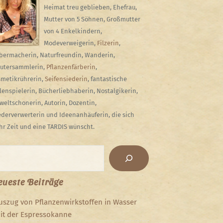
Heimat treu geblieben, Ehefrau,
Mutter von 5 Söhnen, Großmutter
von 4 Enkelkindern,
Modeverweigerin,
Filzerin
,
bermacherin, Naturfreundin, Wanderin,
utersammlerin,
Pflanzenfärberin
,
metikrührerin,
Seifensiederin
, fantastische
lenspielerin, Bücherliebhaberin, Nostalgikerin,
eltschonerin, Autorin, Dozentin,
derverwerterin und Ideenanhäuferin, die sich
r Zeit und eine TARDIS wünscht.
chen
ueste Beiträge
uszug von Pflanzenwirkstoffen in Wasser
it der Espressokanne