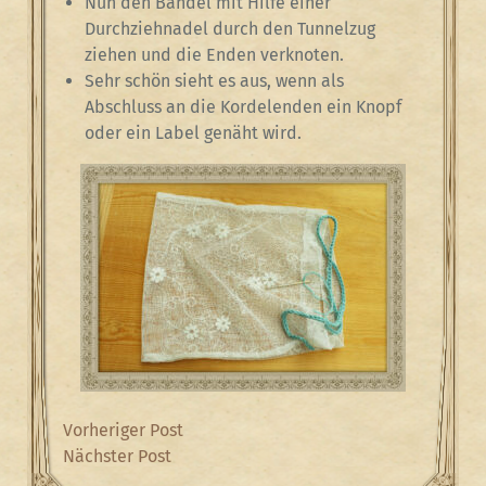
Nun den Bändel mit Hilfe einer
Durchziehnadel durch den Tunnelzug
ziehen und die Enden verknoten.
Sehr schön sieht es aus, wenn als
Abschluss an die Kordelenden ein Knopf
oder ein Label genäht wird.
Beitragsnavigation
Previous
Vorheriger Post
Post
Next
Nächster Post
Post