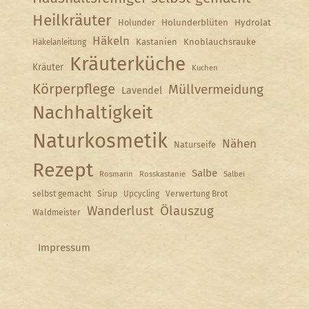
Heilkräuter
Holunder
Holunderblüten
Hydrolat
Häkeln
Kastanien
Knoblauchsrauke
Häkelanleitung
Kräuterküche
Kräuter
Kuchen
Körperpflege
Müllvermeidung
Lavendel
Nachhaltigkeit
Naturkosmetik
Nähen
Naturseife
Rezept
Salbe
Rosmarin
Rosskastanie
Salbei
selbst gemacht
Sirup
Upcycling
Verwertung Brot
Wanderlust
Ölauszug
Waldmeister
Impressum