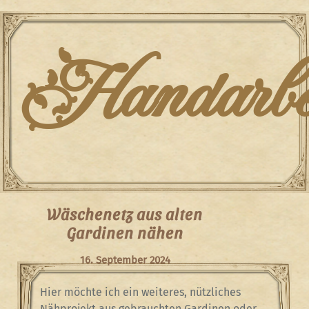
Skip
to
content
Handarbei
Wäschenetz aus alten
Gardinen nähen
16. September 2024
Hier möchte ich ein weiteres, nützliches
Nähprojekt aus gebrauchten Gardinen oder