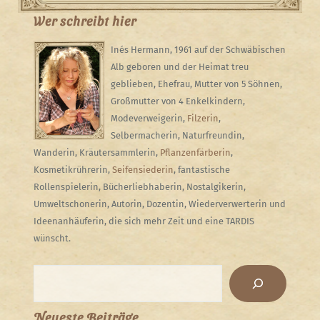
Wer schreibt hier
Inés Hermann, 1961 auf der Schwäbischen
Alb geboren und der Heimat treu
geblieben, Ehefrau, Mutter von 5 Söhnen,
Großmutter von 4 Enkelkindern,
Modeverweigerin,
Filzerin
,
Selbermacherin, Naturfreundin,
Wanderin, Kräutersammlerin,
Pflanzenfärberin
,
Kosmetikrührerin,
Seifensiederin
, fantastische
Rollenspielerin, Bücherliebhaberin, Nostalgikerin,
Umweltschonerin, Autorin, Dozentin, Wiederverwerterin und
Ideenanhäuferin, die sich mehr Zeit und eine TARDIS
wünscht.
Suchen
Neueste Beiträge