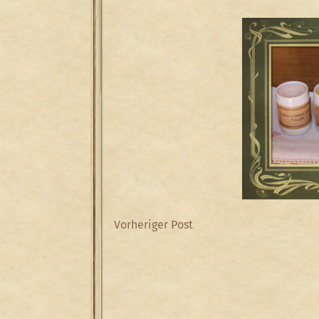
Beitragsnavigation
Previous
Vorheriger Post
Post