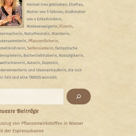
Heimat treu geblieben, Ehefrau,
Mutter von 5 Söhnen, Großmutter
von 4 Enkelkindern,
Modeverweigerin,
Filzerin
,
bermacherin, Naturfreundin, Wanderin,
utersammlerin,
Pflanzenfärberin
,
metikrührerin,
Seifensiederin
, fantastische
lenspielerin, Bücherliebhaberin, Nostalgikerin,
eltschonerin, Autorin, Dozentin,
derverwerterin und Ideenanhäuferin, die sich
r Zeit und eine TARDIS wünscht.
chen
ueste Beiträge
uszug von Pflanzenwirkstoffen in Wasser
it der Espressokanne