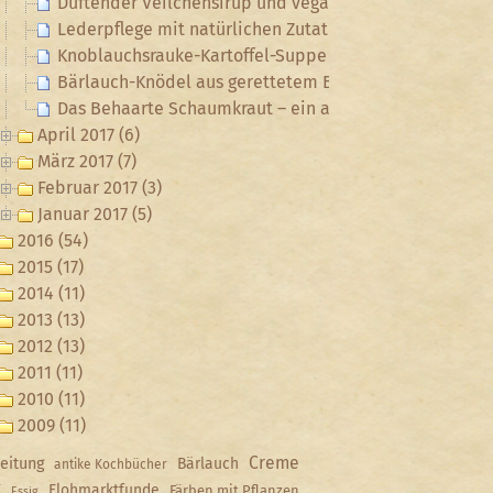
Duftender Veilchensirup und veganer Veilchenblüten-
Lederpflege mit natürlichen Zutaten
Knoblauchsrauke-Kartoffel-Suppe
Bärlauch-Knödel aus gerettetem Brot
Das Behaarte Schaumkraut – ein aromatisches (Un)Kra
April 2017 (6)
März 2017 (7)
Februar 2017 (3)
Januar 2017 (5)
2016 (54)
2015 (17)
2014 (11)
2013 (13)
2012 (13)
2011 (11)
2010 (11)
2009 (11)
Creme
eitung
Bärlauch
antike Kochbücher
Y
Flohmarktfunde
Färben mit Pflanzen
Essig