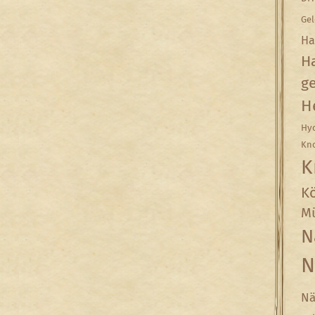
Gel
Ha
Ha
g
H
Hyd
Kn
K
Kö
Mü
N
N
Nä