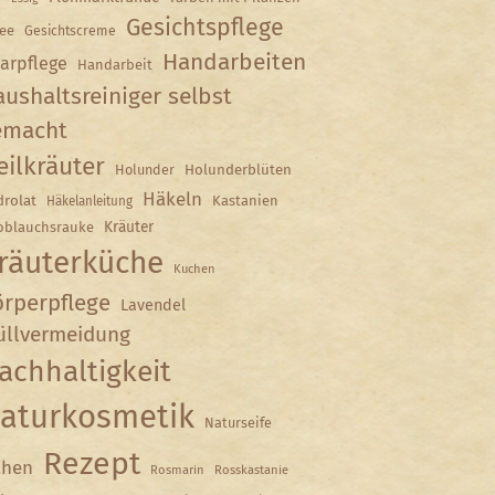
Gesichtspflege
ee
Gesichtscreme
Handarbeiten
arpflege
Handarbeit
ushaltsreiniger selbst
emacht
eilkräuter
Holunder
Holunderblüten
Häkeln
rolat
Kastanien
Häkelanleitung
Kräuter
oblauchsrauke
räuterküche
Kuchen
rperpflege
Lavendel
llvermeidung
achhaltigkeit
aturkosmetik
Naturseife
Rezept
hen
Rosmarin
Rosskastanie