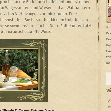
nsprüche an die Bodenbeschaffenheit und ist daher
il an Wegesrändern, auf Wiesen und an Waldrändern.
hützt bei Verletzungen vor Infektionen. Eine
herzustellen. Sie leistet bei kleinen Unfällen gute
güsse sowie Insektenstiche. Diese Salbe unterstützt
Sel
 auf natürliche, sanfte Weise.
Krä
Kos
Rol
Umw
Wie
meh
Su
Ne
A
m
tillende Salbe aus Spitzwegerich