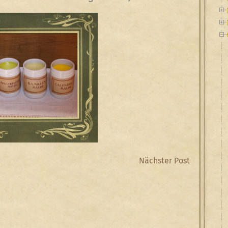
Next
Nächster Post
Post