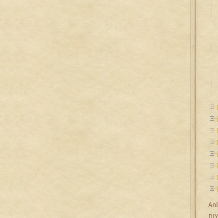
Anl
DI