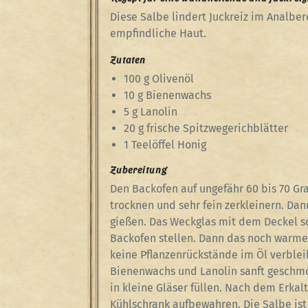
Diese Salbe lindert Juckreiz im Analbe
empfindliche Haut.
Zutaten
100 g Olivenöl
10 g Bienenwachs
5 g Lanolin
20 g frische Spitzwegerichblätter
1 Teelöffel Honig
Zubereitung
Den Backofen auf ungefähr 60 bis 70 Gr
trocknen und sehr fein zerkleinern. Da
gießen. Das Weckglas mit dem Deckel s
Backofen stellen. Dann das noch warme 
keine Pflanzenrückstände im Öl verble
Bienenwachs und Lanolin sanft geschmo
in kleine Gläser füllen. Nach dem Erkal
Kühlschrank aufbewahren. Die Salbe ist