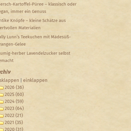
iersch-Kartoffel-Püree – klassisch oder
egan, immer ein Genuss
ntike Knöpfe – kleine Schätze aus
ertvollen Materialien
ally Lunn’s Teekuchen mit Mädesüß-
rangen-Gelee
lumig-herber Lavendelzucker selbst
emacht
chiv
sklappen
|
einklappen
2026 (36)
2025 (60)
2024 (59)
2023 (64)
2022 (21)
2021 (35)
2020 (31)