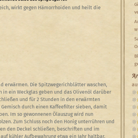
G
reich, wirkt gegen Hämorrhoiden und heilt die
v
A
w
S
O
B
g
Ar
ad erwärmen. Die Spitzwegerichblätter waschen,
au
nn in ein Weckglas geben und das Olivenöl darüber
chließen und für 2 Stunden in den erwärmten
Gemisch durch einen Kaffeefilter sieben, damit
iben. Im so gewonnenen Ölauszug wird nun
lzen. Zum Schluss noch den Honig unterrühren und
ten den Deckel schließen, beschriften und im
 auf kühler Aufbewahrung etwa ein Jahr haltbar.