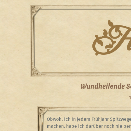
Skip
to
content
Han
Wundheilende Sa
1
Obwohl ich in jedem Frühjahr Spitzweg
machen, habe ich darüber noch nie beri