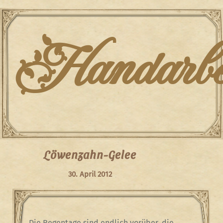
Skip
to
content
Handarbei
Löwenzahn-Gelee
30. April 2012
Die Regentage sind endlich vorüber, die