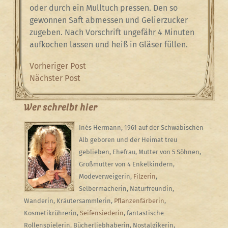
oder durch ein Mulltuch pressen. Den so
gewonnen Saft abmessen und Gelierzucker
zugeben. Nach Vorschrift ungefähr 4 Minuten
aufkochen lassen und heiß in Gläser füllen.
Beitragsnavigation
Previous
Vorheriger Post
Post
Next
Nächster Post
Post
Wer schreibt hier
Inés Hermann, 1961 auf der Schwäbischen
Alb geboren und der Heimat treu
geblieben, Ehefrau, Mutter von 5 Söhnen,
Großmutter von 4 Enkelkindern,
Modeverweigerin,
Filzerin
,
Selbermacherin, Naturfreundin,
Wanderin, Kräutersammlerin,
Pflanzenfärberin
,
Kosmetikrührerin,
Seifensiederin
, fantastische
Rollenspielerin, Bücherliebhaberin, Nostalgikerin,