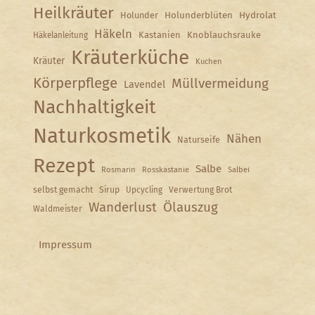
Heilkräuter
Holunder
Holunderblüten
Hydrolat
Häkeln
Kastanien
Knoblauchsrauke
Häkelanleitung
Kräuterküche
Kräuter
Kuchen
Körperpflege
Müllvermeidung
Lavendel
Nachhaltigkeit
Naturkosmetik
Nähen
Naturseife
Rezept
Salbe
Rosmarin
Rosskastanie
Salbei
selbst gemacht
Sirup
Upcycling
Verwertung Brot
Wanderlust
Ölauszug
Waldmeister
Impressum