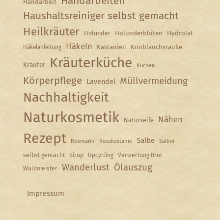
Handarbeiten
Handarbeit
Haushaltsreiniger selbst gemacht
Heilkräuter
Holunder
Holunderblüten
Hydrolat
Häkeln
Kastanien
Knoblauchsrauke
Häkelanleitung
Kräuterküche
Kräuter
Kuchen
Körperpflege
Müllvermeidung
Lavendel
Nachhaltigkeit
Naturkosmetik
Nähen
Naturseife
Rezept
Salbe
Rosmarin
Rosskastanie
Salbei
selbst gemacht
Sirup
Upcycling
Verwertung Brot
Wanderlust
Ölauszug
Waldmeister
Impressum