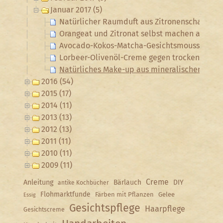
Januar 2017 (5)
Natürlicher Raumduft aus Zitronenschalen u
Orangeat und Zitronat selbst machen aus ger
Avocado-Kokos-Matcha-Gesichtsmousse
Lorbeer-Olivenöl-Creme gegen trockene und 
Natürliches Make-up aus mineralischen Pig
2016 (54)
2015 (17)
2014 (11)
2013 (13)
2012 (13)
2011 (11)
2010 (11)
2009 (11)
Creme
Anleitung
Bärlauch
DIY
antike Kochbücher
Flohmarktfunde
Färben mit Pflanzen
Gelee
Essig
Gesichtspflege
Haarpflege
Gesichtscreme