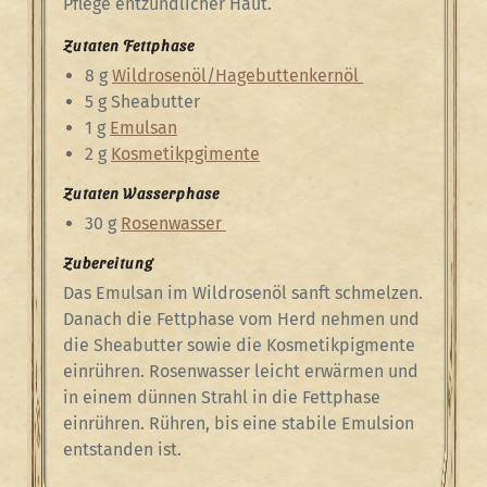
Pflege e
ntzündlicher H
aut.
Zutaten Fettphase
8 g
Wildrosenöl/Hagebuttenkernöl
5 g Sheabutter
1 g
Emulsan
2 g
Kosmetikpgimente
Zutaten Wasserphase
30 g
Rosenwasser
Zubereitung
Das Emulsan im Wildrosenöl sanft schmelzen.
Danach die Fettphase vom Herd nehmen und
die Sheabutter sowie die Kosmetikpigmente
einrühren. Rosenwasser leicht erwärmen und
in einem dünnen Strahl in die Fettphase
einrühren. Rühren, bis eine stabile Emulsion
entstanden ist.