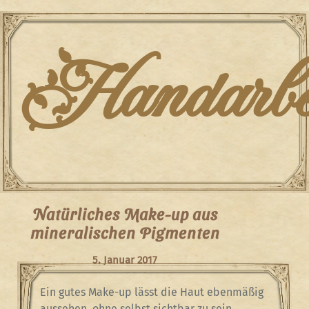
Skip
to
content
Handarbei
Natürliches Make-up aus
mineralischen Pigmenten
5. Januar 2017
Ein gutes Make-up lässt die Haut ebenmäßig
aussehen, ohne selbst sichtbar zu sein.