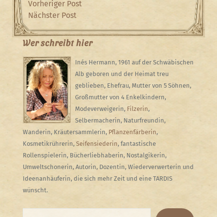
Beitragsnavigation
Previous
Vorheriger Post
Post
Next
Nächster Post
Post
Wer schreibt hier
Inés Hermann, 1961 auf der Schwäbischen
Alb geboren und der Heimat treu
geblieben, Ehefrau, Mutter von 5 Söhnen,
Großmutter von 4 Enkelkindern,
Modeverweigerin,
Filzerin
,
Selbermacherin, Naturfreundin,
Wanderin, Kräutersammlerin,
Pflanzenfärberin
,
Kosmetikrührerin,
Seifensiederin
, fantastische
Rollenspielerin, Bücherliebhaberin, Nostalgikerin,
Umweltschonerin, Autorin, Dozentin, Wiederverwerterin und
Ideenanhäuferin, die sich mehr Zeit und eine TARDIS
wünscht.
Suchen