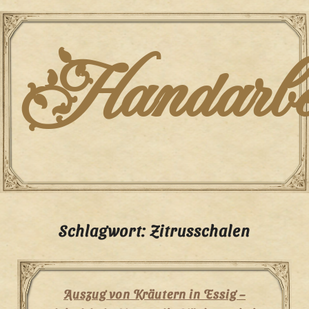
Skip
to
content
Handarbei
Schlagwort:
Zitrusschalen
Auszug von Kräutern in Essig –