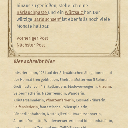
hinaus zu genießen, stelle ich eine
Bärlauchpaste
und ein
Würzsalz
her. Der
würzige
Bärlauchsenf
ist ebenfalls noch viele
Monate haltbar.
Beitragsnavigation
Previous
Vorheriger Post
Post
Next
Nächster Post
Post
Wer schreibt hier
Inés Hermann, 1961 auf der Schwäbischen Alb geboren und
der Heimat treu geblieben, Ehefrau, Mutter von 5 Söhnen,
Großmutter von 4 Enkelkindern, Modeverweigerin,
Filzerin
,
Selbermacherin, Naturfreundin, Wanderin,
Kräutersammlerin,
Pflanzenfärberin
, Kosmetikrührerin,
Seifensiederin
, fantastische Rollenspielerin,
Bücherliebhaberin, Nostalgikerin, Umweltschonerin,
Autorin, Dozentin, Wiederverwerterin und Ideenanhäuferin,
die sich mehr Zeit und eine TARDIS wünscht.