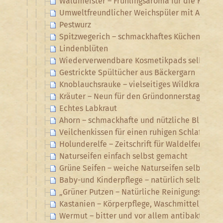
Waldmeister – Frühlingsaroma für die Kräute
Umweltfreundlicher Weichspüler mit Ahornb
Pestwurz
Spitzwegerich – schmackhaftes Küchenkraft u
Lindenblüten
Wiederverwendbare Kosmetikpads selbst hä
Gestrickte Spültücher aus Bäckergarn
Knoblauchsrauke – vielseitiges Wildkraut
Kräuter – Neun für den Gründonnerstag
Echtes Labkraut
Ahorn – schmackhafte und nützliche Blüten u
Veilchenkissen für einen ruhigen Schlaf
Holunderelfe – Zeitschrift für Waldelfen, Tex
Naturseifen einfach selbst gemacht
Grüne Seifen – weiche Naturseifen selbst ge
Baby-und Kinderpflege – natürlich selbst ge
„Grüner Putzen – Natürliche Reinigungsmitte
Kastanien – Körperpflege, Waschmittel, Haush
Wermut – bitter und vor allem antibakteriell