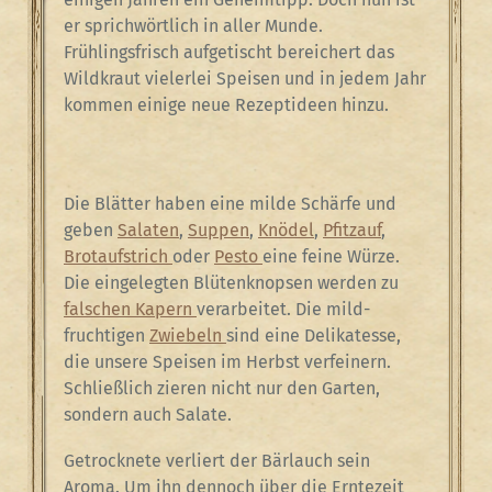
er sprichwörtlich in aller Munde.
Frühlingsfrisch aufgetischt bereichert das
Wildkraut vielerlei Speisen und in jedem Jahr
kommen einige neue Rezeptideen hinzu.
Die Blätter haben eine milde Schärfe und
geben
Salaten
,
Suppen
,
Knödel
,
Pfitzauf
,
Brotaufstrich
oder
Pesto
eine feine Würze.
Die eingelegten Blütenknopsen werden zu
falschen Kapern
verarbeitet. Die mild-
fruchtigen
Zwiebeln
sind eine Delikatesse,
die unsere Speisen im Herbst verfeinern.
Schließlich zieren nicht nur den Garten,
sondern auch Salate.
Getrocknete verliert der Bärlauch sein
Aroma. Um ihn dennoch über die Erntezeit