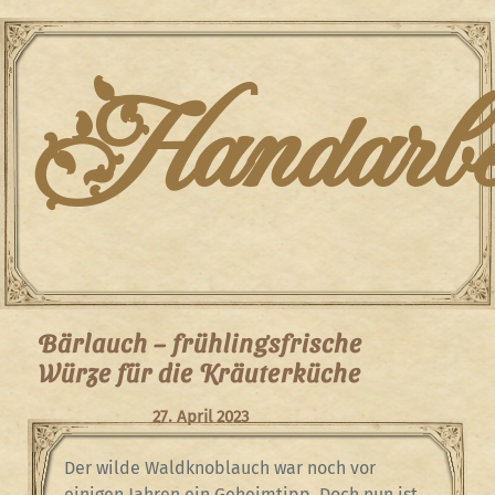
Skip
to
content
Handarbei
Bärlauch – frühlingsfrische
Würze für die Kräuterküche
27. April 2023
Der wilde Waldknoblauch war noch vor
einigen Jahren ein Geheimtipp. Doch nun ist