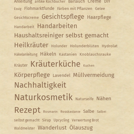
Creme
Anleitung
Bärlauch
DIY
antike Kochbücher
Flohmarktfunde
Färben mit Pflanzen
Gelee
Essig
Gesichtspflege
Haarpflege
Gesichtscreme
Handarbeiten
Handarbeit
Haushaltsreiniger selbst gemacht
Heilkräuter
Holunder
Holunderblüten
Hydrolat
Häkeln
Kastanien
Knoblauchsrauke
Häkelanleitung
Kräuterküche
Kräuter
Kuchen
Körperpflege
Müllvermeidung
Lavendel
Nachhaltigkeit
Naturkosmetik
Nähen
Naturseife
Rezept
Salbe
Rosmarin
Rosskastanie
Salbei
selbst gemacht
Sirup
Upcycling
Verwertung Brot
Wanderlust
Ölauszug
Waldmeister