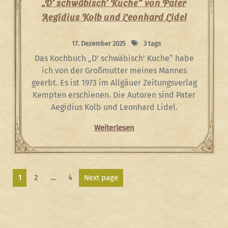
„D’ schwäbisch’ Kuche“ von Pater
Aegidius Kolb und Leonhard Lidel
17. Dezember 2025
3 tags
Das Kochbuch „D’ schwäbisch’ Kuche“ habe
ich von der Großmutter meines Mannes
geerbt. Es ist 1973 im Allgäuer Zeitungsverlag
Kempten erschienen. Die Autoren sind Pater
Aegidius Kolb und Leonhard Lidel.
Weiterlesen
Seitennummerierung
Page
Page
Page
Next page
1
2
…
4
der
Beiträge