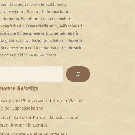
nen, Großmutter von 4 Enkelkindern,
everweigerin,
Filzerin
, Selbermacherin,
urfreundin, Wanderin, Kräutersammlerin,
anzenfärberin
, Kosmetikrührerin,
Seifensiederin
,
tastische Rollenspielerin, Bücherliebhaberin,
talgikerin, Umweltschonerin, Autorin, Dozentin,
derverwerterin und Ideenanhäuferin, die sich
r Zeit und eine TARDIS wünscht.
chen
ueste Beiträge
uszug von Pflanzenwirkstoffen in Wasser
it der Espressokanne
iersch-Kartoffel-Püree – klassisch oder
egan, immer ein Genuss
ntike Knöpfe – kleine Schätze aus