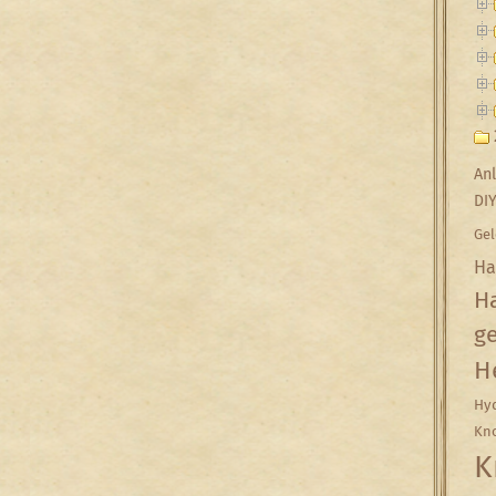
Anl
DI
Gel
Ha
Ha
g
H
Hyd
Kn
K