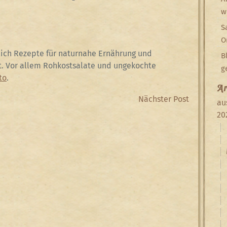
w
S
O
lich Rezepte für naturnahe Ernährung und
B
ät. Vor allem Rohkostsalate und ungekochte
g
to
.
Ar
Next
Nächster Post
au
Post
20