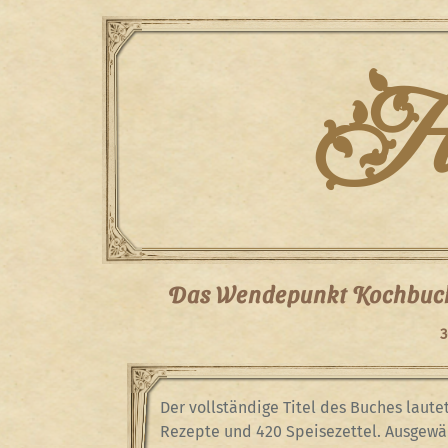
Skip
to
content
Han
Das Wendepunkt Kochbuch
3
Der vollständige Titel des Buches laut
Rezepte und 420 Speisezettel. Ausgewä