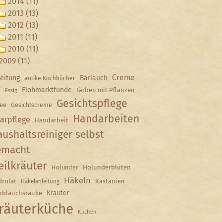
2014 (11)
2013 (13)
2012 (13)
2011 (11)
2010 (11)
2009 (11)
Creme
eitung
Bärlauch
antike Kochbücher
Y
Flohmarktfunde
Färben mit Pflanzen
Essig
Gesichtspflege
ee
Gesichtscreme
Handarbeiten
arpflege
Handarbeit
ushaltsreiniger selbst
emacht
eilkräuter
Holunder
Holunderblüten
Häkeln
rolat
Kastanien
Häkelanleitung
Kräuter
oblauchsrauke
räuterküche
Kuchen