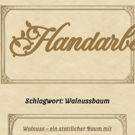
Skip
to
content
Handarbei
Schlagwort:
Walnussbaum
Walnuss – ein stattlicher Baum mit