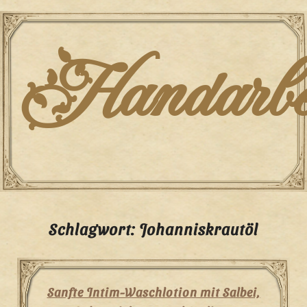
Skip
to
content
Handarbei
Schlagwort:
Johanniskrautöl
Sanfte Intim-Waschlotion mit Salbei,