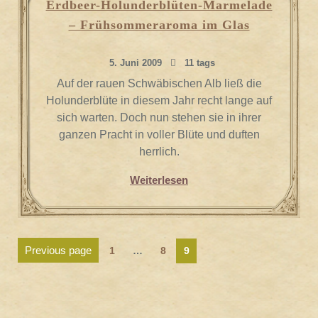
Erdbeer-Holunderblüten-Marmelade
– Frühsommeraroma im Glas
5. Juni 2009
11 tags
Auf der rauen Schwäbischen Alb ließ die
Holunderblüte in diesem Jahr recht lange auf
sich warten. Doch nun stehen sie in ihrer
ganzen Pracht in voller Blüte und duften
herrlich.
Weiterlesen
Seitennummerierung
Page
Page
Previous page
Page
1
…
8
9
der
Beiträge