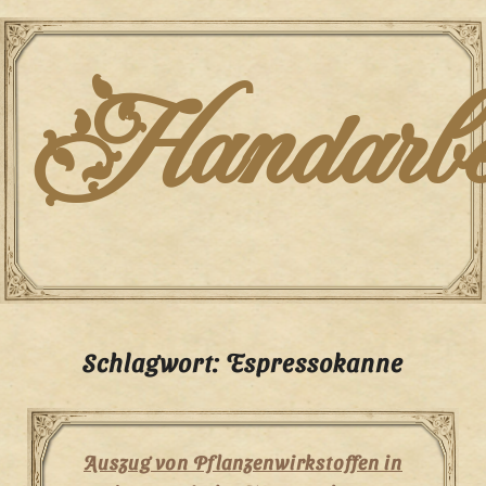
Skip
to
content
Handarbei
Schlagwort:
Espressokanne
Auszug von Pflanzenwirkstoffen in