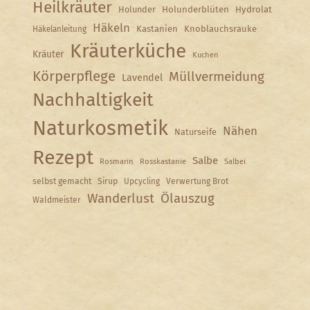
Heilkräuter
Holunder
Holunderblüten
Hydrolat
Häkeln
Kastanien
Knoblauchsrauke
Häkelanleitung
Kräuterküche
Kräuter
Kuchen
Körperpflege
Müllvermeidung
Lavendel
Nachhaltigkeit
Naturkosmetik
Nähen
Naturseife
Rezept
Salbe
Rosmarin
Rosskastanie
Salbei
selbst gemacht
Sirup
Upcycling
Verwertung Brot
Wanderlust
Ölauszug
Waldmeister