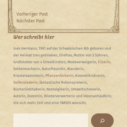
Beitragsnavigation
Previous
Vorheriger Post
Post
Next
Nächster Post
Post
Wer schreibt hier
Inés Hermann, 1961 auf der Schwäbischen Alb geboren und
der Heimat treu geblieben, Ehefrau, Mutter von 5 Söhnen,
Großmutter von 4 Enkelkindern, Modeverweigerin,
Filzerin
,
Selbermacherin, Naturfreundin, Wanderin,
Kräutersammlerin,
Pflanzenfärberin
, Kosmetikrührerin,
Seifensiederin
, fantastische Rollenspielerin,
Bücherliebhaberin, Nostalgikerin, Umweltschonerin,
Autorin, Dozentin, Wiederverwerterin und Ideenanhäuferin,
die sich mehr Zeit und eine TARDIS wünscht.
Suchen