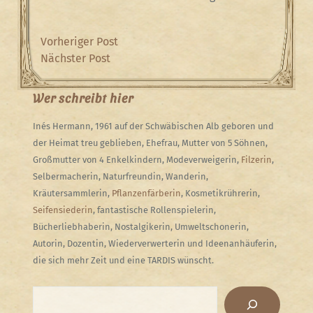
Beitragsnavigation
Previous
Vorheriger Post
Post
Next
Nächster Post
Post
Wer schreibt hier
Inés Hermann, 1961 auf der Schwäbischen Alb geboren und
der Heimat treu geblieben, Ehefrau, Mutter von 5 Söhnen,
Großmutter von 4 Enkelkindern, Modeverweigerin,
Filzerin
,
Selbermacherin, Naturfreundin, Wanderin,
Kräutersammlerin,
Pflanzenfärberin
, Kosmetikrührerin,
Seifensiederin
, fantastische Rollenspielerin,
Bücherliebhaberin, Nostalgikerin, Umweltschonerin,
Autorin, Dozentin, Wiederverwerterin und Ideenanhäuferin,
die sich mehr Zeit und eine TARDIS wünscht.
Suchen