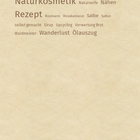
Naturkosmetik
Nähen
Naturseife
Rezept
Salbe
Rosmarin
Rosskastanie
Salbei
selbst gemacht
Sirup
Upcycling
Verwertung Brot
Wanderlust
Ölauszug
Waldmeister