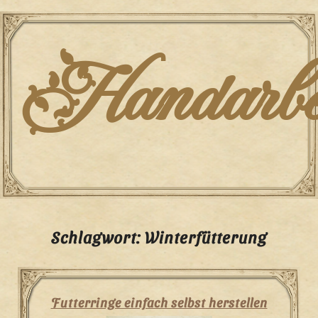
Skip
to
content
Handarbei
Schlagwort:
Winterfütterung
Futterringe einfach selbst herstellen