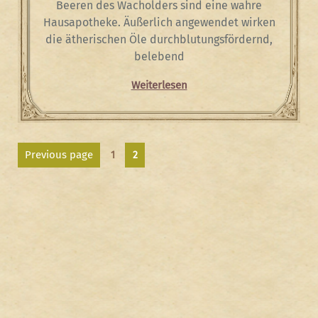
Beeren des Wacholders sind eine wahre
Hausapotheke. Äußerlich angewendet wirken
die ätherischen Öle durchblutungsfördernd,
belebend
Weiterlesen
Seitennummerierung
Page
Previous page
Page
1
2
der
Beiträge