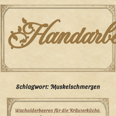
Skip
to
content
Handarbei
Schlagwort:
Muskelschmerzen
Wacholderbeeren für die Kräuterküche,