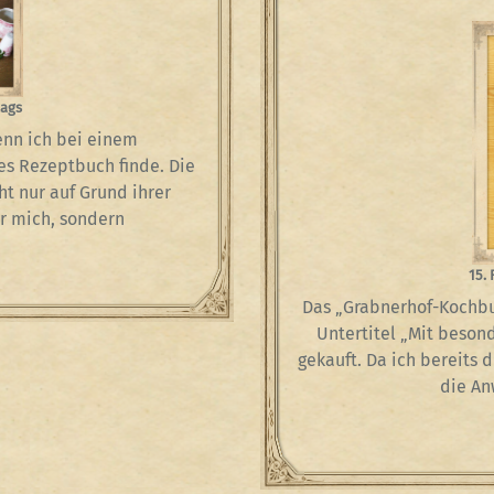
tags
enn ich bei einem
s Rezeptbuch finde. Die
t nur auf Grund ihrer
r mich, sondern
15.
Das „Grabnerhof-Kochbu
Untertitel „Mit beson
gekauft. Da ich bereits 
die A