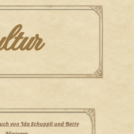
ltur
ch von Ida Schuppli und Betty
Hinterer