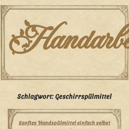
Skip
to
content
Handarbei
Schlagwort:
Geschirrspülmittel
Sanftes Handspülmittel einfach selbst