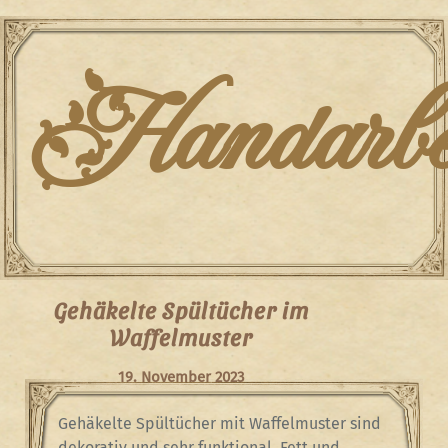
Skip
to
content
Handarbei
Gehäkelte Spültücher im
Waffelmuster
19. November 2023
Gehäkelte Spültücher mit Waffelmuster sind
dekorativ und sehr funktional. Fett und