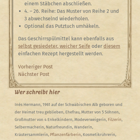
einem Stäbchen abschließen.
4. – 26. Reihe: Das Muster von Reihe 2 und
3 abwechselnd wiederholen.
Optional das Putztuch umhäkeln.
Das Geschirrspülmittel kann ebenfalls aus
selbst gesiedeter, weicher Seife
oder
diesem
einfachen Rezept hergestellt werden.
Beitragsnavigation
Previous
Vorheriger Post
Post
Next
Nächster Post
Post
Wer schreibt hier
Inés Hermann, 1961 auf der Schwäbischen Alb geboren und
der Heimat treu geblieben, Ehefrau, Mutter von 5 Söhnen,
Großmutter von 4 Enkelkindern, Modeverweigerin,
Filzerin
,
Selbermacherin, Naturfreundin, Wanderin,
Kräutersammlerin,
Pflanzenfärberin
, Kosmetikrührerin,