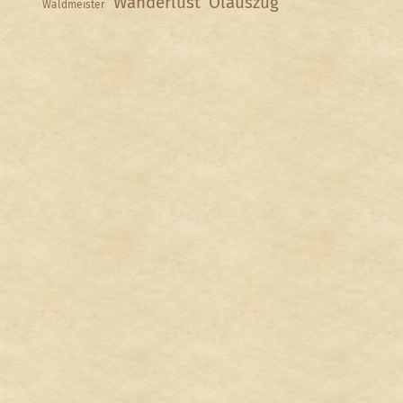
Wanderlust
Ölauszug
Waldmeister