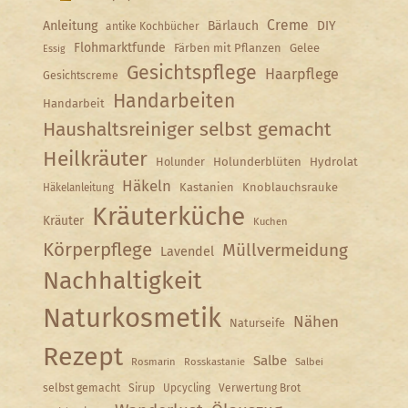
Creme
Anleitung
Bärlauch
DIY
antike Kochbücher
Flohmarktfunde
Färben mit Pflanzen
Gelee
Essig
Gesichtspflege
Haarpflege
Gesichtscreme
Handarbeiten
Handarbeit
Haushaltsreiniger selbst gemacht
Heilkräuter
Holunder
Holunderblüten
Hydrolat
Häkeln
Kastanien
Knoblauchsrauke
Häkelanleitung
Kräuterküche
Kräuter
Kuchen
Körperpflege
Müllvermeidung
Lavendel
Nachhaltigkeit
Naturkosmetik
Nähen
Naturseife
Rezept
Salbe
Rosmarin
Rosskastanie
Salbei
selbst gemacht
Sirup
Upcycling
Verwertung Brot