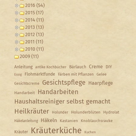
2016 (54)
2015 (17)
2014 (11)
2013 (13)
2012 (13)
2011 (11)
2010 (11)
2009 (11)
Creme
Anleitung
Bärlauch
DIY
antike Kochbücher
Flohmarktfunde
Färben mit Pflanzen
Gelee
Essig
Gesichtspflege
Haarpflege
Gesichtscreme
Handarbeiten
Handarbeit
Haushaltsreiniger selbst gemacht
Heilkräuter
Holunder
Holunderblüten
Hydrolat
Häkeln
Kastanien
Knoblauchsrauke
Häkelanleitung
Kräuterküche
Kräuter
Kuchen