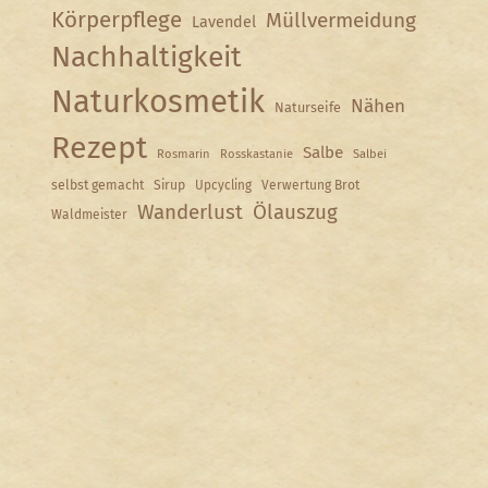
Körperpflege
Müllvermeidung
Lavendel
Nachhaltigkeit
Naturkosmetik
Nähen
Naturseife
Rezept
Salbe
Rosmarin
Rosskastanie
Salbei
selbst gemacht
Sirup
Upcycling
Verwertung Brot
Wanderlust
Ölauszug
Waldmeister