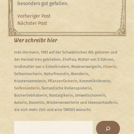
besonders gut gefallen.
Beitragsnavigation
Previous
Vorheriger Post
Post
Next
Nächster Post
Post
Wer schreibt hier
Inés Hermann, 1961 auf der Schwäbischen Alb geboren und
der Heimat treu geblieben, Ehefrau, Mutter von 5 Söhnen,
Großmutter von 4 Enkelkindern, Modeverweigerin,
Filzerin
,
Selbermacherin, Naturfreundin, Wanderin,
Kräutersammlerin,
Pflanzenfärberin
, Kosmetikrührerin,
Seifensiederin
, fantastische Rollenspielerin,
Bücherliebhaberin, Nostalgikerin, Umweltschonerin,
Autorin, Dozentin, Wiederverwerterin und Ideenanhäuferin,
die sich mehr Zeit und eine TARDIS wünscht.
Suchen