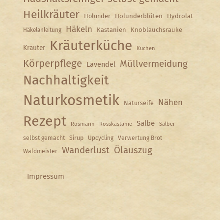
Heilkräuter
Holunder
Holunderblüten
Hydrolat
Häkeln
Kastanien
Knoblauchsrauke
Häkelanleitung
Kräuterküche
Kräuter
Kuchen
Körperpflege
Müllvermeidung
Lavendel
Nachhaltigkeit
Naturkosmetik
Nähen
Naturseife
Rezept
Salbe
Rosmarin
Rosskastanie
Salbei
selbst gemacht
Sirup
Upcycling
Verwertung Brot
Wanderlust
Ölauszug
Waldmeister
Impressum