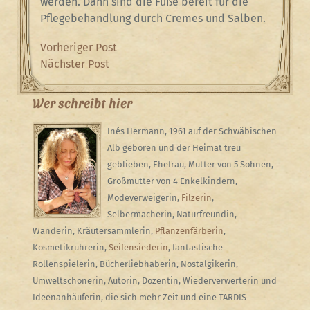
werden. Dann sind die Füße bereit für die
Pflegebehandlung durch Cremes und Salben.
Beitragsnavigation
Previous
Vorheriger Post
Post
Next
Nächster Post
Post
Wer schreibt hier
Inés Hermann, 1961 auf der Schwäbischen
Alb geboren und der Heimat treu
geblieben, Ehefrau, Mutter von 5 Söhnen,
Großmutter von 4 Enkelkindern,
Modeverweigerin,
Filzerin
,
Selbermacherin, Naturfreundin,
Wanderin, Kräutersammlerin,
Pflanzenfärberin
,
Kosmetikrührerin,
Seifensiederin
, fantastische
Rollenspielerin, Bücherliebhaberin, Nostalgikerin,
Umweltschonerin, Autorin, Dozentin, Wiederverwerterin und
Ideenanhäuferin, die sich mehr Zeit und eine TARDIS