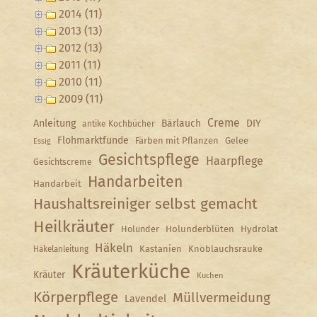
2014 (11)
2013 (13)
2012 (13)
2011 (11)
2010 (11)
2009 (11)
Creme
Anleitung
Bärlauch
DIY
antike Kochbücher
Flohmarktfunde
Färben mit Pflanzen
Gelee
Essig
Gesichtspflege
Haarpflege
Gesichtscreme
Handarbeiten
Handarbeit
Haushaltsreiniger selbst gemacht
Heilkräuter
Holunder
Holunderblüten
Hydrolat
Häkeln
Kastanien
Knoblauchsrauke
Häkelanleitung
Kräuterküche
Kräuter
Kuchen
Körperpflege
Müllvermeidung
Lavendel