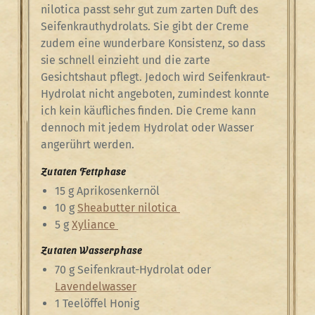
nilotica passt sehr gut zum zarten Duft des
Seifenkrauthydrolats. Sie gibt der Creme
zudem eine wunderbare Konsistenz, so dass
sie schnell einzieht und die zarte
Gesichtshaut pflegt. Jedoch wird Seifenkraut-
Hydrolat nicht angeboten, zumindest konnte
ich kein käufliches finden. Die Creme kann
dennoch mit jedem Hydrolat oder Wasser
angerührt werden.
Zutaten Fettphase
15 g Aprikosenkernöl
10 g
Sheabutter nilotica
5 g
Xyliance
Zutaten Wasserphase
70 g Seifenkraut-Hydrolat oder
Lavendelwasser
1 Teelöffel Honig