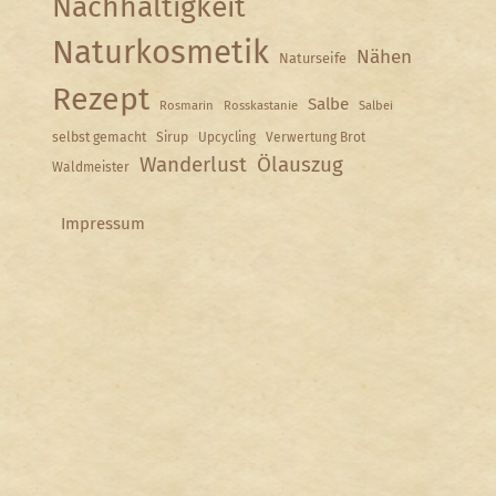
Nachhaltigkeit
Naturkosmetik
Nähen
Naturseife
Rezept
Salbe
Rosmarin
Rosskastanie
Salbei
selbst gemacht
Sirup
Upcycling
Verwertung Brot
Wanderlust
Ölauszug
Waldmeister
Impressum